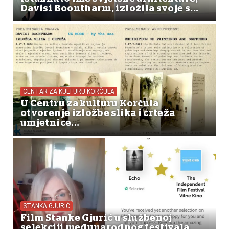
Davisi Boontharm, izložila svoje s...
CENTAR ZA KULTURU KORČULA
U Centru za kulturu Korčula
otvorenje izložbe slika i crteža
umjetnice...
STANKA GJURIĆ
Film Stanke Gjurić u službenoj
selekciji međunarodnog festivala