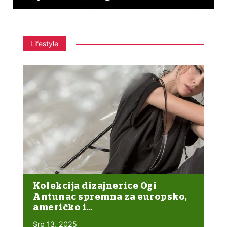
Lifestyle
Kolekcija dizajnerice Ogi
Antunac spremna za europsko,
američko i…
Srp 13, 2025