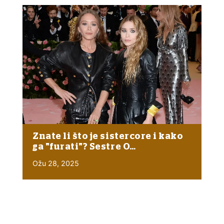
Znate li što je sistercore i kako
ga "furati"? Sestre O…
Ožu 28, 2025