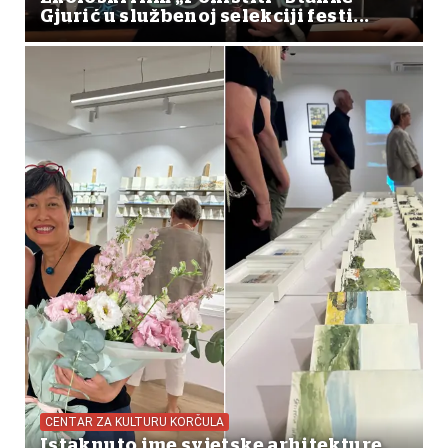
Gjurić u službenoj selekciji festi...
CENTAR ZA KULTURU KORČULA
Istaknuto ime svjetske arhitekture,