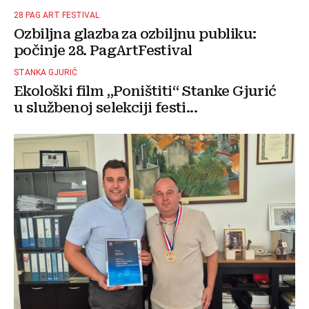
28 PAG ART FESTIVAL
Ozbiljna glazba za ozbiljnu publiku:
počinje 28. PagArtFestival
STANKA GJURIĆ
Ekološki film „Poništiti“ Stanke Gjurić
u službenoj selekciji festi...