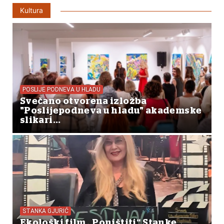
Kultura
POSLIJE PODNEVA U HLADU
Svečano otvorena izložba
"Poslijepodneva u hladu" akademske
slikari...
STANKA GJURIĆ
Ekološki film „Poništiti“ Stanke