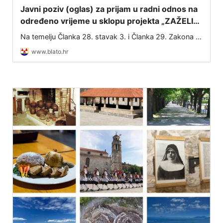
Javni poziv (oglas) za prijam u radni odnos na
određeno vrijeme u sklopu projekta „ZAŽELI–
nisi sam“
Na temelju Članka 28. stavak 3. i Članka 29. Zakona o
službenicima i namještenicima u lokalnoj i područnoj
www.blato.hr
(regionalnoj) samoupravi (NN 86/08, 61/11, 04/18,
112/19, 17/25) te Ugovora o dodjel