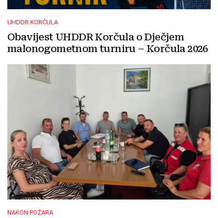
UHDDR KORČULA
Obavijest UHDDR Korčula o Dječjem
malonogometnom turniru – Korčula 2026
NAKON POŽARA