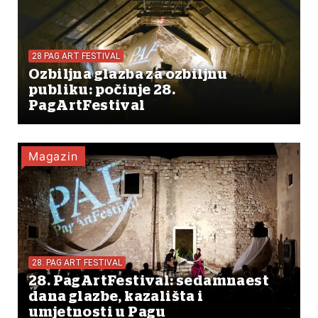
28 PAG ART FESTIVAL
Ozbiljna glazba za ozbiljnu
publiku: počinje 28.
PagArtFestival
Magazin
28. PAG ART FESTIVAL
28. PagArtFestival: sedamnaest
dana glazbe, kazališta i
umjetnosti u Pagu