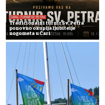
ČARA - TURNIR SV. PETRA
Tradicionalni turnir Sv. Petra
ponovno okuplja ljubitelje
nogometa u Čari