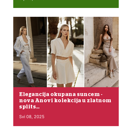
Elegancija okupana suncem -
nova Anovi kolekcija u zlatnom
splits…
Svi 08, 2025