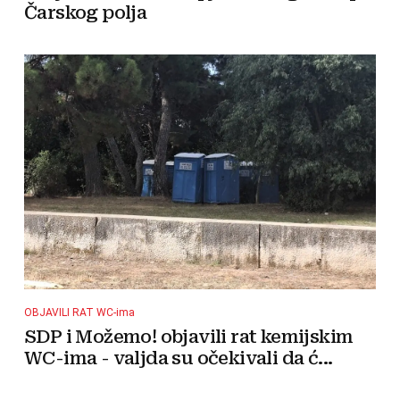
Čarskog polja
OBJAVILI RAT WC-ima
SDP i Možemo! objavili rat kemijskim
WC-ima - valjda su očekivali da ć...