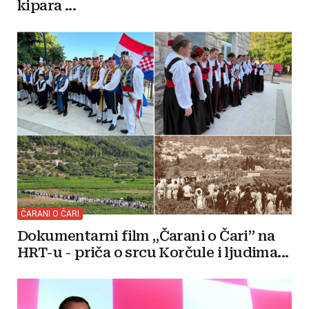
kipara ...
ČARANI O ČARI
Dokumentarni film „Čarani o Čari” na
HRT-u - priča o srcu Korčule i ljudima...