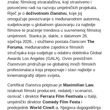
znalac filmskog stvaralaštva, koji strastveno i
posvećeno radi na razvoju umjetničkih projekata.
Riječ je o
doživotnom članstvu
, koje joj
omogućuje povezivanje s međunarodnim autorima,
sudjelovanje u globalnom glasovanju za najbolje
filmove te praćenje trendova u suvremenoj filmskoj
umjetnosti. Stanka je, dakle, s datumom 26.
siječnja 2026., i službeno postala članicom
The
Foruma
, međunarodne zajednice filmskih
stručnjaka koja sudjeluje u odabiru dobitnika Global
Awards Los Angeles (GALA). Ovim prestižnim
članstvom pridružuje se globalnoj mreži filmskih
profesionalaca koja prepoznaje i slavi najbolje u
kinematografiji diljem svijeta.
Certifikat članstva potpisao je
Maximilian Law
,
istaknuti filmski producent, redatelj i scenarist,
osnivač i direktor
Ferrara Film Festivala
u Italiji,
umjetnički direktor
Comedy Film Festa
i
predsjednik
World CineX
-a. Njegova dugogodišnja