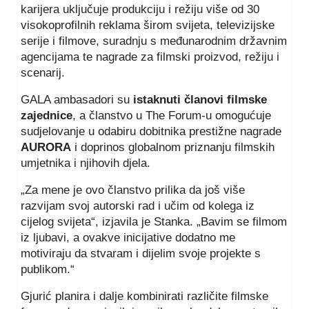
karijera uključuje produkciju i režiju više od 30
visokoprofilnih reklama širom svijeta, televizijske
serije i filmove, suradnju s međunarodnim državnim
agencijama te nagrade za filmski proizvod, režiju i
scenarij.
GALA ambasadori su
istaknuti članovi filmske
zajednice
, a članstvo u The Forum-u omogućuje
sudjelovanje u odabiru dobitnika prestižne nagrade
AURORA
i doprinos globalnom priznanju filmskih
umjetnika i njihovih djela.
„Za mene je ovo članstvo prilika da još više
razvijam svoj autorski rad i učim od kolega iz
cijelog svijeta“, izjavila je Stanka. „Bavim se filmom
iz ljubavi, a ovakve inicijative dodatno me
motiviraju da stvaram i dijelim svoje projekte s
publikom.“
Gjurić planira i dalje kombinirati različite filmske