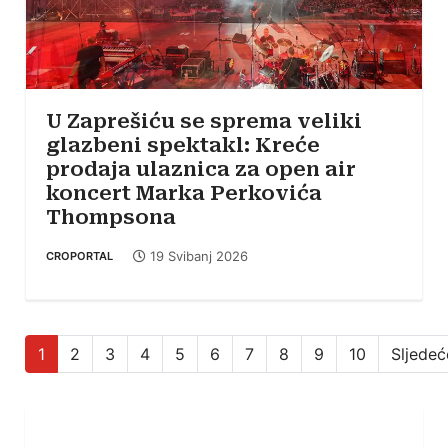
U Zaprešiću se sprema veliki
glazbeni spektakl: Kreće
prodaja ulaznica za open air
koncert Marka Perkovića
Thompsona
19 Svibanj 2026
CROPORTAL
1
2
3
4
5
6
7
8
9
10
Sljedeć