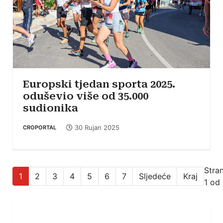
Europski tjedan sporta 2025.
oduševio više od 35.000
sudionika
30 Rujan 2025
CROPORTAL
Stra
1
2
3
4
5
6
7
Sljedeće
Kraj
1 od