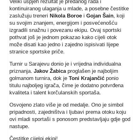
Veliki uspjeh rezultat je predanog rada i
kontinuiranog ulaganja u mlade, a posebne čestitke
zaslužuju treneri
Nikola Boroe
i
Gojan Šain
, koji
su svojim znanjem, energijom i posvećenošću
izgradili snažnu i povezanu ekipu. Ovaj sportski
pothvat još je jednom pokazao kako cijeli otok
može disati kao jedno i zajedno ispisivati lijepe
stranice sportske priče.
Turnir u Sarajevu donio je i vrijedna individualna
priznanja.
Jakov Žabica
proglašen je najboljim
golmanom turnira, dok je
Toni Krajančić
ponio
titulu najboljeg igrača, čime je dodatno potvrđena
kvaliteta i talent korčulanskih sportaša.
Osvojeno zlato više je od medalje. Ono je simbol
pripadnosti, zajedništva i ljubavi prema otoku koju
ovi mladi sportaši s ponosom predstavljaju gdje god
nastupe.
Čestitke cijeloj ekipi!