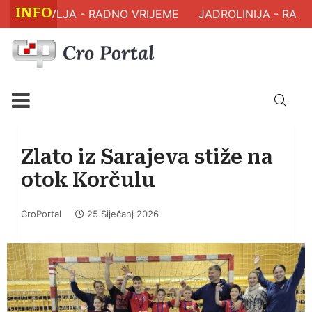
INFO
M ZDRAVLJA - RADNO VRIJEME
JADROLINIJA - RASP
Zlato iz Sarajeva stiže na
otok Korčulu
CroPortal
25 Siječanj 2026