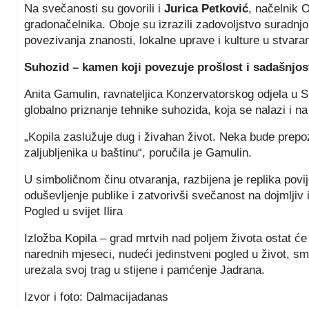
Na svečanosti su govorili i
Jurica Petković
, načelnik 
gradonačelnika. Oboje su izrazili zadovoljstvo suradnjo
povezivanja znanosti, lokalne uprave i kulture u stvara
Suhozid – kamen koji povezuje prošlost i sadašnjos
Anita Gamulin, ravnateljica Konzervatorskog odjela u Spl
globalno priznanje tehnike suhozida, koja se nalazi i
„Kopila zaslužuje dug i živahan život. Neka bude prepo
zaljubljenika u baštinu“, poručila je Gamulin.
U simboličnom činu otvaranja, razbijena je replika pov
oduševljenje publike i zatvorivši svečanost na dojmljiv 
Pogled u svijet Ilira
Izložba Kopila – grad mrtvih nad poljem života ostat 
narednih mjeseci, nudeći jedinstveni pogled u život, smrt
urezala svoj trag u stijene i pamćenje Jadrana.
Izvor i foto: Dalmacijadanas