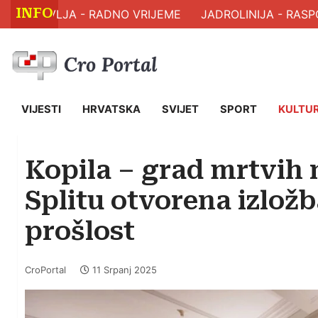
INFO
ZDRAVLJA - RADNO VRIJEME
JADROLINIJA - RASPOR
VIJESTI
HRVATSKA
SVIJET
SPORT
KULTU
Kopila – grad mrtvih 
Splitu otvorena izložb
prošlost
CroPortal
11 Srpanj 2025