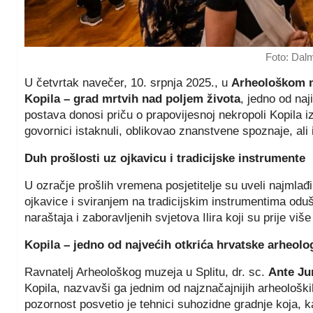
Foto: Dal
U četvrtak navečer, 10. srpnja 2025., u
Arheološkom m
Kopila – grad mrtvih nad poljem života
, jedno od na
postava donosi priču o prapovijesnoj nekropoli Kopila iz 
govornici istaknuli, oblikovao znanstvene spoznaje, ali i
Duh prošlosti uz ojkavicu i tradicijske instrumente
U ozračje prošlih vremena posjetitelje su uveli najmlađ
ojkavice i sviranjem na tradicijskim instrumentima oduš
naraštaja i zaboravljenih svjetova Ilira koji su prije viš
Kopila – jedno od najvećih otkrića hrvatske arheolo
Ravnatelj Arheološkog muzeja u Splitu, dr. sc.
Ante Ju
Kopila, nazvavši ga jednim od najznačajnijih arheološki
pozornost posvetio je tehnici suhozidne gradnje koja, ka