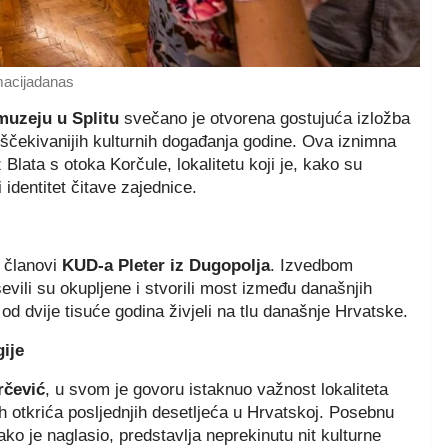
macijadanas
uzeju u Splitu
svečano je otvorena gostujuća izložba
jiščekivanijih kulturnih događanja godine. Ova iznimna
Blata s otoka Korčule, lokalitetu koji je, kako su
 identitet čitave zajednice.
i članovi
KUD-a Pleter iz Dugopolja
. Izvedbom
evili su okupljene i stvorili most između današnjih
e od dvije tisuće godina živjeli na tlu današnje Hrvatske.
gije
rčević
, u svom je govoru istaknuo važnost lokaliteta
h otkrića posljednjih desetljeća u Hrvatskoj. Posebnu
ko je naglasio, predstavlja neprekinutu nit kulturne