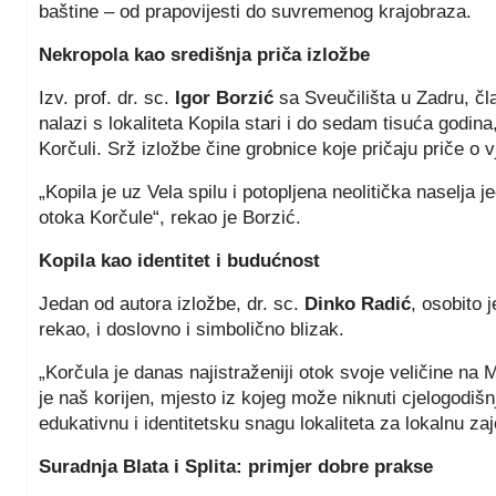
baštine – od prapovijesti do suvremenog krajobraza.
Nekropola kao središnja priča izložbe
Izv. prof. dr. sc.
Igor Borzić
sa Sveučilišta u Zadru, čla
nalazi s lokaliteta Kopila stari i do sedam tisuća godina
Korčuli. Srž izložbe čine grobnice koje pričaju priče o 
„Kopila je uz Vela spilu i potopljena neolitička naselja j
otoka Korčule“, rekao je Borzić.
Kopila kao identitet i budućnost
Jedan od autora izložbe, dr. sc.
Dinko Radić
, osobito 
rekao, i doslovno i simbolično blizak.
„Korčula je danas najistraženiji otok svoje veličine na
je naš korijen, mjesto iz kojeg može niknuti cjelogodišnj
edukativnu i identitetsku snagu lokaliteta za lokalnu za
Suradnja Blata i Splita: primjer dobre prakse