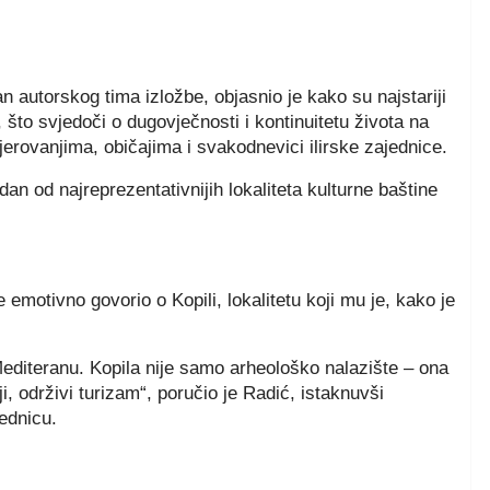
n autorskog tima izložbe, objasnio je kako su najstariji
, što svjedoči o dugovječnosti i kontinuitetu života na
vjerovanjima, običajima i svakodnevici ilirske zajednice.
edan od najreprezentativnijih lokaliteta kulturne baštine
je emotivno govorio o Kopili, lokalitetu koji mu je, kako je
 Mediteranu. Kopila nije samo arheološko nalazište – ona
i, održivi turizam“, poručio je Radić, istaknuvši
jednicu.