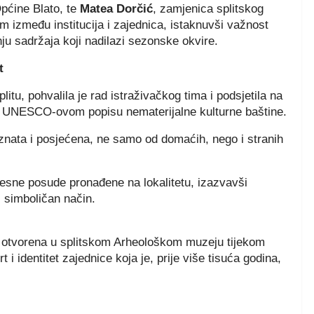
Općine Blato, te
Matea Dorčić
, zamjenica splitskog
m između institucija i zajednica, istaknuvši važnost
nju sadržaja koji nadilazi sezonske okvire.
t
itu, pohvalila je rad istraživačkog tima i podsjetila na
 na UNESCO-ovom popisu nematerijalne kulturne baštine.
znata i posjećena, ne samo od domaćih, nego i stranih
ijesne posude pronađene na lokalitetu, izazvavši
i simboličan način.
će otvorena u splitskom Arheološkom muzeju tijekom
 i identitet zajednice koja je, prije više tisuća godina,