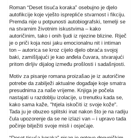
Roman “Deset tisuća koraka” osebujno je djelo
autofikcije koje vješto isprepliće stvarnost i fikciju.
Premda nije u potpunosti autobiografski, temelji se
na stvarnim životnim iskustvima – kako
autoričinim, tako i onih ljudi iz njezine blizine. Riječ
je o priči koja nosi jaku emocionalnu nit i intiman
ton – autorica se kroz cijelo djelo obraća svojoj
baki, zamišljajući je kao anđela čuvara, stvarajući
pritom dirljiv dijalog između prošlosti i sadašnjosti.
Motiv za pisanje romana proizašao je iz autoričine
potrebe da zabilježi aktualne događaje koje smatra
presudnima za naše vrijeme. Knjiga je počela
nastajati u razdoblju izolacije, u trenutku kada se,
kako sama kaže, "htjela iskočiti iz svoje kože".
Tada ju je obuzeo splitski inat nakon što je na radiju
čula upozorenje da se ne izlazi van – i upravo tada
počinje bilježiti svoje misli i osjećaje.
“Deset tisuća koraka” pisan je gotovo dnevničkim