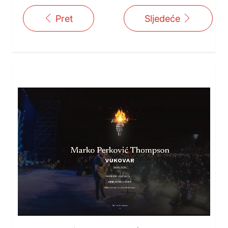
Pret
Sljedeće