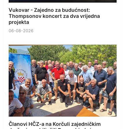
Vukovar - Zajedno za budućnost:
Thompsonov koncert za dva vrijedna
projekta
06-08-2026
Članovi HČZ-a na Korčuli zajedničkim