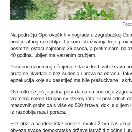
Foto
Na području Oporovečkih vinograda u zagrebačkoj Dub
poslijeratnog razdoblja. Tijekom istraživanja koje provo
posmrtni ostaci najmanje 29 osoba, a preliminarni nala
40 godina, ubijenima vatrenim oružjem.
Posebno uznemiruju činjenice da su kod svih žrtava pr
brutalne likvidacije bez suđenja i prava na obranu. Takv
egzekucija koje su desetljećima bile prešućivane i skri
Ovo otkriće još je jedna potvrda da na području Zagreba 
vremena nakon Drugog svjetskog rata. U posljednjih d
masovnih grobnica s više od 500 žrtava, dok je diljem
iz razdoblja rata i poraća.
Bez obzira na ideološke podjele, svaka žrtva zaslužuje 
obveza svake demokratske države istražiti zločine i utvrd