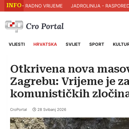
INFO
AVLJA - RADNO VRIJEME
JADROLINIJA - RASPORED 
VIJESTI
HRVATSKA
SVIJET
SPORT
KULTU
Otkrivena nova maso
Zagrebu: Vrijeme je z
komunističkih zločin
CroPortal
28 Svibanj 2026