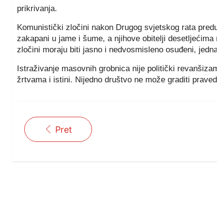
prikrivanja.
Komunistički zločini nakon Drugog svjetskog rata predug
zakapani u jame i šume, a njihove obitelji desetljećima ni
zločini moraju biti jasno i nedvosmisleno osuđeni, jednako
Istraživanje masovnih grobnica nije politički revanšiza
žrtvama i istini. Nijedno društvo ne može graditi prave
Pret