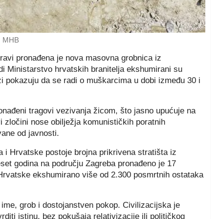
: MHB
ravi pronađena je nova masovna grobnica iz
di Ministarstvo hrvatskih branitelja ekshumirani su
zi pokazuju da se radi o muškarcima u dobi između 30 i
onađeni tragovi vezivanja žicom, što jasno upućuje na
i zločini nose obilježja komunističkih poratnih
vane od javnosti.
i Hrvatske postoje brojna prikrivena stratišta iz
eset godina na području Zagreba pronađeno je 17
 Hrvatske ekshumirano više od 2.300 posmrtnih ostataka
ime, grob i dostojanstven pokop. Civilizacijska je
iti istinu, bez pokušaja relativizacije ili političkog