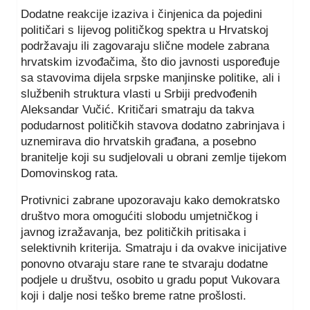
Dodatne reakcije izaziva i činjenica da pojedini
političari s lijevog političkog spektra u Hrvatskoj
podržavaju ili zagovaraju slične modele zabrana
hrvatskim izvođačima, što dio javnosti uspoređuje
sa stavovima dijela srpske manjinske politike, ali i
službenih struktura vlasti u Srbiji predvođenih
Aleksandar Vučić. Kritičari smatraju da takva
podudarnost političkih stavova dodatno zabrinjava i
uznemirava dio hrvatskih građana, a posebno
branitelje koji su sudjelovali u obrani zemlje tijekom
Domovinskog rata.
Protivnici zabrane upozoravaju kako demokratsko
društvo mora omogućiti slobodu umjetničkog i
javnog izražavanja, bez političkih pritisaka i
selektivnih kriterija. Smatraju i da ovakve inicijative
ponovno otvaraju stare rane te stvaraju dodatne
podjele u društvu, osobito u gradu poput Vukovara
koji i dalje nosi teško breme ratne prošlosti.