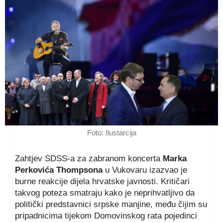
Foto: Ilustarcija
Zahtjev SDSS-a za zabranom koncerta
Marka
Perkovića Thompsona
u Vukovaru izazvao je
burne reakcije dijela hrvatske javnosti. Kritičari
takvog poteza smatraju kako je neprihvatljivo da
politički predstavnici srpske manjine, među čijim su
pripadnicima tijekom Domovinskog rata pojedinci