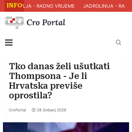
INFO
 ZDRAVLJA - RADNO VRIJEME
JADROLINIJA - RASPO
Tko danas želi ušutkati
Thompsona - Je li
Hrvatska previše
oprostila?
CroPortal
28 Svibanj 2026