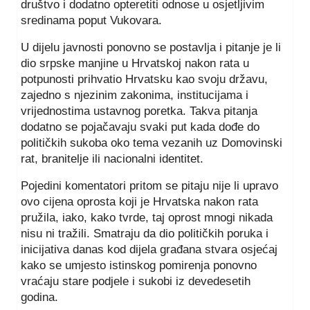
društvo i dodatno opteretiti odnose u osjetljivim
sredinama poput Vukovara.
U dijelu javnosti ponovno se postavlja i pitanje je li
dio srpske manjine u Hrvatskoj nakon rata u
potpunosti prihvatio Hrvatsku kao svoju državu,
zajedno s njezinim zakonima, institucijama i
vrijednostima ustavnog poretka. Takva pitanja
dodatno se pojačavaju svaki put kada dođe do
političkih sukoba oko tema vezanih uz Domovinski
rat, branitelje ili nacionalni identitet.
Pojedini komentatori pritom se pitaju nije li upravo
ovo cijena oprosta koji je Hrvatska nakon rata
pružila, iako, kako tvrde, taj oprost mnogi nikada
nisu ni tražili. Smatraju da dio političkih poruka i
inicijativa danas kod dijela građana stvara osjećaj
kako se umjesto istinskog pomirenja ponovno
vraćaju stare podjele i sukobi iz devedesetih
godina.