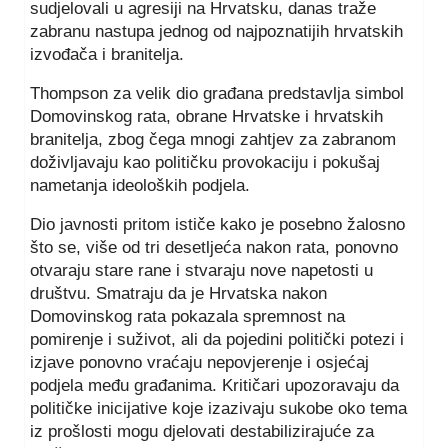
sudjelovali u agresiji na Hrvatsku, danas traže
zabranu nastupa jednog od najpoznatijih hrvatskih
izvođača i branitelja.
Thompson za velik dio građana predstavlja simbol
Domovinskog rata, obrane Hrvatske i hrvatskih
branitelja, zbog čega mnogi zahtjev za zabranom
doživljavaju kao političku provokaciju i pokušaj
nametanja ideoloških podjela.
Dio javnosti pritom ističe kako je posebno žalosno
što se, više od tri desetljeća nakon rata, ponovno
otvaraju stare rane i stvaraju nove napetosti u
društvu. Smatraju da je Hrvatska nakon
Domovinskog rata pokazala spremnost na
pomirenje i suživot, ali da pojedini politički potezi i
izjave ponovno vraćaju nepovjerenje i osjećaj
podjela među građanima. Kritičari upozoravaju da
političke inicijative koje izazivaju sukobe oko tema
iz prošlosti mogu djelovati destabilizirajuće za