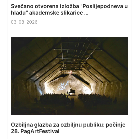
Svečano otvorena izložba "Poslijepodneva u
hladu" akademske slikarice …
03-08-2026
Ozbiljna glazba za ozbiljnu publiku: počinje
28. PagArtFestival