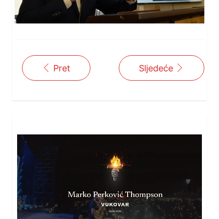
Pret
Sljedeće