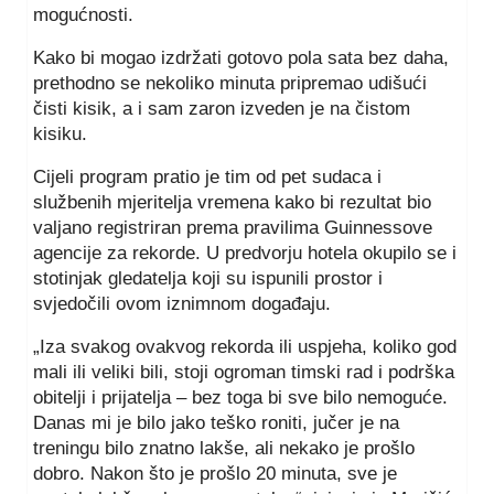
mogućnosti.
Kako bi mogao izdržati gotovo pola sata bez daha,
prethodno se nekoliko minuta pripremao udišući
čisti kisik, a i sam zaron izveden je na čistom
kisiku.
Cijeli program pratio je tim od pet sudaca i
službenih mjeritelja vremena kako bi rezultat bio
valjano registriran prema pravilima Guinnessove
agencije za rekorde. U predvorju hotela okupilo se i
stotinjak gledatelja koji su ispunili prostor i
svjedočili ovom iznimnom događaju.
„Iza svakog ovakvog rekorda ili uspjeha, koliko god
mali ili veliki bili, stoji ogroman timski rad i podrška
obitelji i prijatelja – bez toga bi sve bilo nemoguće.
Danas mi je bilo jako teško roniti, jučer je na
treningu bilo znatno lakše, ali nekako je prošlo
dobro. Nakon što je prošlo 20 minuta, sve je