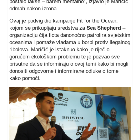
postalo lakše – barem mentalno“, izjavio je Maričić
odmah nakon izrona.
Ovaj je podvig dio kampanje Fit for the Ocean,
kojom se prikupljaju sredstva za
Sea Shepherd
–
organizaciju čija flota danonoćno patrolira svjetskim
oceanima i pomaže vladama u borbi protiv ilegalnog
ribolova. Maričić je istaknuo kako je riječ o
gorućem ekološkom problemu te je pozvao sve
prisutne da se informiraju o ovoj temi kako bi mogli
donositi odgovorne i informirane odluke o tome
kako pomoći.