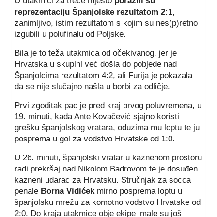
U utakmici za treće mjesto
porazili su
reprezentaciju Španjolske rezultatom 2:1
,
zanimljivo, istim rezultatom s kojim su nes(p)retno
izgubili u polufinalu od Poljske.
Bila je to teža utakmica od očekivanog, jer je
Hrvatska u skupini već došla do pobjede nad
Španjolcima rezultatom 4:2, ali Furija je pokazala
da se nije slučajno našla u borbi za odličje.
Prvi zgoditak pao je pred kraj prvog poluvremena, u
19. minuti, kada Ante Kovačević sjajno koristi
grešku španjolskog vratara, oduzima mu loptu te ju
posprema u gol za vodstvo Hrvatske od 1:0.
U 26. minuti, španjolski vratar u kaznenom prostoru
radi prekršaj nad Nikolom Badrovom te je dosuđen
kazneni udarac za Hrvatsku. Stručnjak za socca
penale
Borna Vidićek
mirno posprema loptu u
španjolsku mrežu za komotno vodstvo Hrvatske od
2:0. Do kraja utakmice obje ekipe imale su još