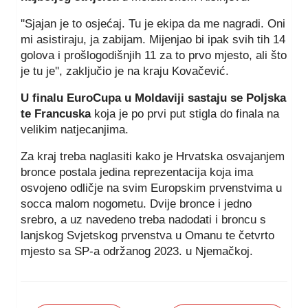
''Sjajan je to osjećaj. Tu je ekipa da me nagradi. Oni
mi asistiraju, ja zabijam. Mijenjao bi ipak svih tih 14
golova i prošlogodišnjih 11 za to prvo mjesto, ali što
je tu je'', zaključio je na kraju Kovačević.
U finalu EuroCupa u Moldaviji sastaju se Poljska
te Francuska
koja je po prvi put stigla do finala na
velikim natjecanjima.
Za kraj treba naglasiti kako je Hrvatska osvajanjem
bronce postala jedina reprezentacija koja ima
osvojeno odličje na svim Europskim prvenstvima u
socca malom nogometu. Dvije bronce i jedno
srebro, a uz navedeno treba nadodati i broncu s
lanjskog Svjetskog prvenstva u Omanu te četvrto
mjesto sa SP-a održanog 2023. u Njemačkoj.