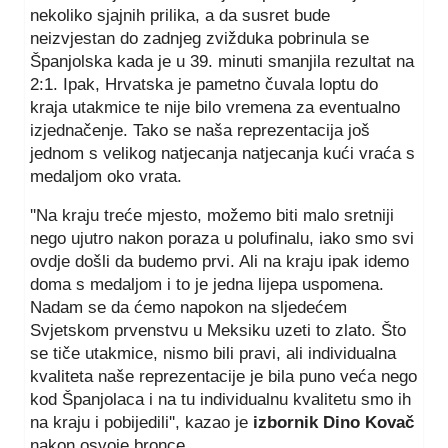
nekoliko sjajnih prilika, a da susret bude
neizvjestan do zadnjeg zvižduka pobrinula se
Španjolska kada je u 39. minuti smanjila rezultat na
2:1. Ipak, Hrvatska je pametno čuvala loptu do
kraja utakmice te nije bilo vremena za eventualno
izjednačenje. Tako se naša reprezentacija još
jednom s velikog natjecanja natjecanja kući vraća s
medaljom oko vrata.
''Na kraju treće mjesto, možemo biti malo sretniji
nego ujutro nakon poraza u polufinalu, iako smo svi
ovdje došli da budemo prvi. Ali na kraju ipak idemo
doma s medaljom i to je jedna lijepa uspomena.
Nadam se da ćemo napokon na sljedećem
Svjetskom prvenstvu u Meksiku uzeti to zlato. Što
se tiče utakmice, nismo bili pravi, ali individualna
kvaliteta naše reprezentacije je bila puno veća nego
kod Španjolaca i na tu individualnu kvalitetu smo ih
na kraju i pobijedili'', kazao je
izbornik Dino Kovač
nakon osvoje bronce.