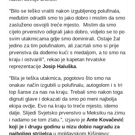
''Bilo se teško vratiti nakon izgubljenog polufinala,
međutim odradili smo to jako dobro i mislim da smo
zasluženo osvojili treće mjesto. Mislim da smo
cijelo prvenstvo odigrali jako dobro, vidjelo se to po
svim utakmicama gdje smo dominirali. Ostaje žal
jedino za tim polufinalom, ali zacrtali smo si prije
prvenstva da dođemo kući s medaljom, a to smo na
kraju i ostvarili'', rekao je kapetan hrvatske
reprezentacije
Josip Haluška
.
''Bila je teška utakmica, pogotovo što smo na
onakav način izgubili u polufinalu, autogolom i s tri
top šanse za nas na kraju. Trebali smo nakon toga
dignuti glave i dokazati da smo po meni najbolja
ekipa ovdje. Evo na kraju to treće mjesto, idemo
dalje. Slijedi Svjetsko prvenstvo u Meksiku na zimu
i nadamo se tom zlatu.'', izjavio je
Ante Kovačević
koji je i drugu godinu u nizu dobio nagradu za
najboljeg strijelca
u moldavskom Kišinjevu: