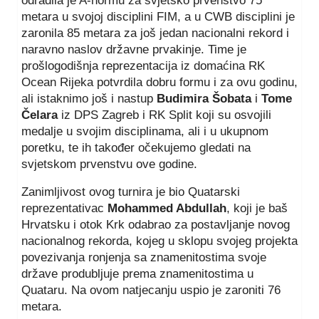
odradila je A-normu za svjetsko prvenstvo 75
metara u svojoj disciplini FIM, a u CWB disciplini je
zaronila 85 metara za još jedan nacionalni rekord i
naravno naslov državne prvakinje. Time je
prošlogodišnja reprezentacija iz domaćina RK
Ocean Rijeka potvrdila dobru formu i za ovu godinu,
ali istaknimo još i nastup
Budimira Šobata
i
Tome
Čelara
iz DPS Zagreb i RK Split koji su osvojili
medalje u svojim disciplinama, ali i u ukupnom
poretku, te ih također očekujemo gledati na
svjetskom prvenstvu ove godine.
Zanimljivost ovog turnira je bio Quatarski
reprezentativac
Mohammed Abdullah
, koji je baš
Hrvatsku i otok Krk odabrao za postavljanje novog
nacionalnog rekorda, kojeg u sklopu svojeg projekta
povezivanja ronjenja sa znamenitostima svoje
države produbljuje prema znamenitostima u
Quataru. Na ovom natjecanju uspio je zaroniti 76
metara.