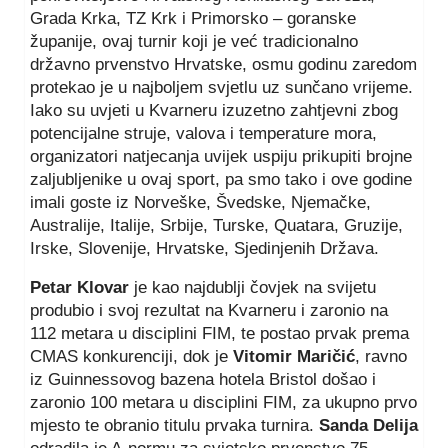
Grada Krka, TZ Krk i Primorsko – goranske
županije, ovaj turnir koji je već tradicionalno
državno prvenstvo Hrvatske, osmu godinu zaredom
protekao je u najboljem svjetlu uz sunčano vrijeme.
Iako su uvjeti u Kvarneru izuzetno zahtjevni zbog
potencijalne struje, valova i temperature mora,
organizatori natjecanja uvijek uspiju prikupiti brojne
zaljubljenike u ovaj sport, pa smo tako i ove godine
imali goste iz Norveške, Švedske, Njemačke,
Australije, Italije, Srbije, Turske, Quatara, Gruzije,
Irske, Slovenije, Hrvatske, Sjedinjenih Država.
Petar Klovar
je kao najdublji čovjek na svijetu
produbio i svoj rezultat na Kvarneru i zaronio na
112 metara u disciplini FIM, te postao prvak prema
CMAS konkurenciji, dok je
Vitomir Maričić
, ravno
iz Guinnessovog bazena hotela Bristol došao i
zaronio 100 metara u disciplini FIM, za ukupno prvo
mjesto te obranio titulu prvaka turnira.
Sanda Delija