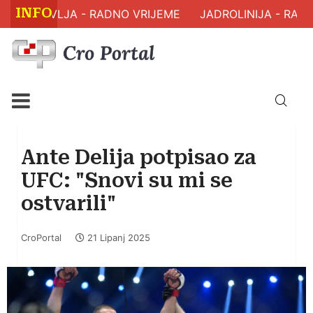
INFO
M ZDRAVLJA - RADNO VRIJEME
JADROLINIJA - RASP
Ante Delija potpisao za
UFC: "Snovi su mi se
ostvarili"
CroPortal
21 Lipanj 2025