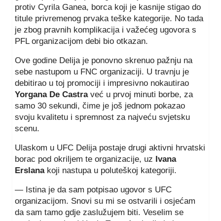
protiv Cyrila Ganea, borca koji je kasnije stigao do
titule privremenog prvaka teške kategorije. No tada
je zbog pravnih komplikacija i važećeg ugovora s
PFL organizacijom debi bio otkazan.
Ove godine Delija je ponovno skrenuo pažnju na
sebe nastupom u FNC organizaciji. U travnju je
debitirao u toj promociji i impresivno nokautirao
Yorgana De Castra
već u prvoj minuti borbe, za
samo 30 sekundi, čime je još jednom pokazao
svoju kvalitetu i spremnost za najveću svjetsku
scenu.
Ulaskom u UFC Delija postaje drugi aktivni hrvatski
borac pod okriljem te organizacije, uz
Ivana
Erslana
koji nastupa u poluteškoj kategoriji.
— Istina je da sam potpisao ugovor s UFC
organizacijom. Snovi su mi se ostvarili i osjećam
da sam tamo gdje zaslužujem biti. Veselim se