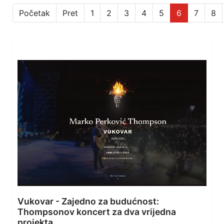
Početak
Pret
1
2
3
4
5
6
7
8
Vukovar - Zajedno za budućnost:
Thompsonov koncert za dva vrijedna
projekta