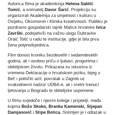
Autorica filma je akademkinja
Helena Sablić
Tomić
, a snimatelj
Davor Šarić
. Projekciju su
organizirali Akademija za umjetnost i kulturu u
Osijeku, Oksimoron i Klinika kreativnosti. Publiku je
pozdravio gospodarski tajnik Matice hrvatske
Ivica
Završki
, podsjetivši na važnu ulogu Dubravke
Oraić Tolić u radu te institucije, gdje je bila prva
žena potpredsjednica.
Film donosi kroniku šezdesetih i sedamdesetih
godina, ali i osobnu priču o ljubavi, progonima i
obiteljskom životu. Prikazana su iskustva iz
vremena Deklaracije o hrvatskom jeziku, bijeg u
Beč i politički azil, povratak u Zagreb uz
svakodnevni nadzor UDBA-e, ali i sretni trenuci
ljetovanja u Biogradu te obiteljske uspomene.
U filmu svjedoče i njezini kolege i prijatelji, među
kojima
Božo Skoko, Branka Kamenski, Stjepan
Damjanović
i
Stipe Botica
. Snimljen je i odlazak u