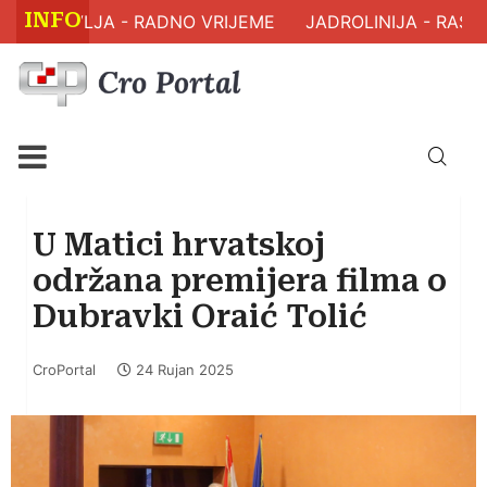
INFO
 ZDRAVLJA - RADNO VRIJEME
JADROLINIJA - RASPO
U Matici hrvatskoj
održana premijera filma o
Dubravki Oraić Tolić
CroPortal
24 Rujan 2025