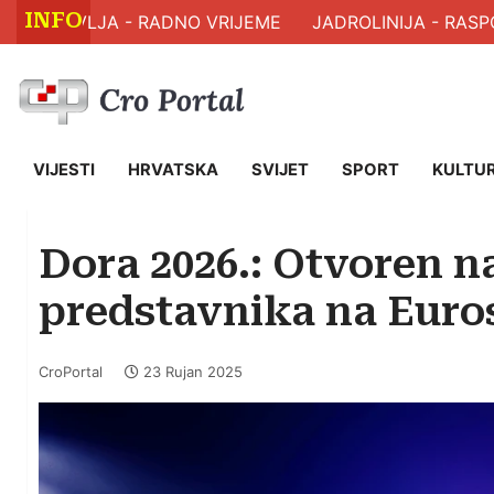
INFO
 ZDRAVLJA - RADNO VRIJEME
JADROLINIJA - RASPO
VIJESTI
HRVATSKA
SVIJET
SPORT
KULTU
Dora 2026.: Otvoren n
predstavnika na Eur
CroPortal
23 Rujan 2025