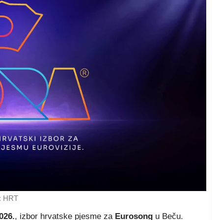
: HRT
026.
, izbor hrvatske pjesme za
Eurosong
u Beču.