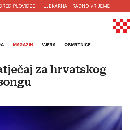
RED PLOVIDBE
LJEKARNA - RADNO VRIJEME
RA
MAGAZIN
VJERA
OSMRTNICE
atječaj za hrvatskog
osongu