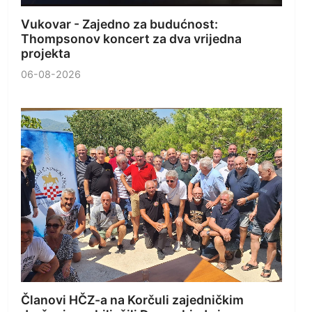
Vukovar - Zajedno za budućnost:
Thompsonov koncert za dva vrijedna
projekta
06-08-2026
Članovi HČZ-a na Korčuli zajedničkim