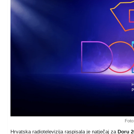
Foto
Hrvatska radiotelevizija raspisala je natječaj za
Doru 2