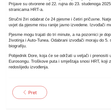
Prijave su otvorene od 22. rujna do 23. studenoga 202
stranicama HRT-a.
Stručni žiri odabrat će 24 pjesme i četiri pričuvne. Nat
uvjet da pjesme nisu ranije javno izvedene. Izvođači mo
Pjesme mogu trajati do tri minute, a na pozornici je do
životinja i Auto-Tunea. Odabrani izvođači moraju do 5. sij
biografiju.
Pobjednik Dore, koja će se održati u veljači i prenositi
Eurosongu. Troškove puta i smještaja snosi HRT, koji 
redoslijedu izvođenja.
Pret