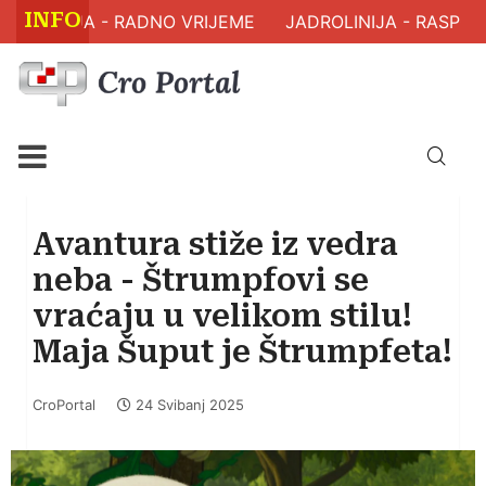
INFO
AVLJA - RADNO VRIJEME
JADROLINIJA - RASPORED 
Avantura stiže iz vedra
neba - Štrumpfovi se
vraćaju u velikom stilu!
Maja Šuput je Štrumpfeta!
CroPortal
24 Svibanj 2025