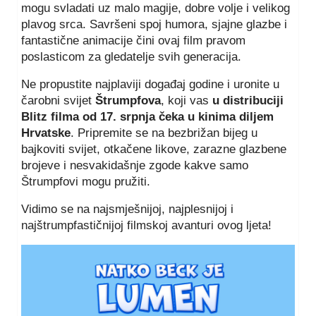
mogu svladati uz malo magije, dobre volje i velikog
plavog srca. Savršeni spoj humora, sjajne glazbe i
fantastične animacije čini ovaj film pravom
poslasticom za gledatelje svih generacija.
Ne propustite najplaviji događaj godine i uronite u
čarobni svijet
Štrumpfova
, koji vas
u distribuciji
Blitz filma od 17. srpnja čeka u kinima diljem
Hrvatske
. Pripremite se na bezbrižan bijeg u
bajkoviti svijet, otkačene likove, zarazne glazbene
brojeve i nesvakidašnje zgode kakve samo
Štrumpfovi mogu pružiti.
Vidimo se na najsmješnijoj, najplesnijoj i
najštrumpfastičnijoj filmskoj avanturi ovog ljeta!