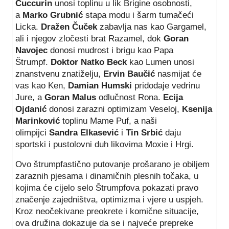
Cuccurin
unosi toplinu u lik Brigine osobnosti,
a
Marko Grubnić
stapa modu i šarm tumačeći
Licka.
Dražen Čuček
zabavlja nas kao Gargamel,
ali i njegov zločesti brat Razamel, dok
Goran
Navojec
donosi mudrost i brigu kao Papa
Štrumpf.
Doktor Natko Beck
kao Lumen unosi
znanstvenu znatiželju,
Ervin Baučić
nasmijat će
vas kao Ken,
Damian Humski
pridodaje vedrinu
Jure, a
Goran Malus
odlučnost Rona.
Ecija
Ojdanić
donosi zarazni optimizam Veseloj,
Ksenija
Marinković
toplinu Mame Puf, a naši
olimpijci
Sandra Elkasević
i
Tin Srbić
daju
sportski i pustolovni duh likovima Moxie i Hrgi.
Ovo štrumpfastično putovanje prošarano je obiljem
zaraznih pjesama i dinamičnih plesnih točaka, u
kojima će cijelo selo Štrumpfova pokazati pravo
značenje zajedništva, optimizma i vjere u uspjeh.
Kroz neočekivane preokrete i komične situacije,
ova družina dokazuje da se i najveće prepreke