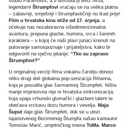
studio Paramount, a u distribuciji Blitz filma,
legendarni
Štrumpfovi
vraćaju se na velika platna
– zabavniji, smješniji i štrumpfastičniji no ikad prije!
Film u hrvatska kina stiže od 17. srpnja
, a
očekuje nas nezaboravna višedimenzionalna
avantura, prepuna glazbe, humora, srca i šarenih
karaktera – u kojoj će naši plavi junaci krenuti na
putovanje samospoznaje i prijateljstva, kako bi
odgovorili na vječno pitanje:
“Tko su zapravo
Štrumpfovi?”
U originalnoj verziji filma vokalnu čaroliju donosi
nitko drugi doli globalna pop-senzacija Rihanna,
koja je posudila glas šarmantnoj Štrumpfeti. Ništa
manje impresivna nije ni hrvatska sinkronizacija,
koja spaja vrhunski glumački i glazbeni talent te
obećava vrckavu dozu humora i veselja.
Maja
Šuput
daje glas Štrumpfeti, dok se u ulozi
tajanstvenog Bezimenog Štumpfa našao kantautor
Tomislav Marić, umjetničkog imena
ToMa
.
Marco