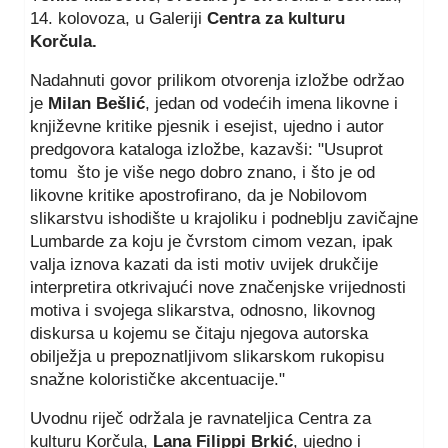
14. kolovoza, u Galeriji
Centra za kulturu
Korčula.
Nadahnuti govor prilikom otvorenja izložbe održao
je
Milan Bešlić
, jedan od vodećih imena likovne i
književne kritike pjesnik i esejist, ujedno i autor
predgovora kataloga izložbe, kazavši: "Usuprot
tomu što je više nego dobro znano, i što je od
likovne kritike apostrofirano, da je Nobilovom
slikarstvu ishodište u krajoliku i podneblju zavičajne
Lumbarde za koju je čvrstom cimom vezan, ipak
valja iznova kazati da isti motiv uvijek drukčije
interpretira otkrivajući nove značenjske vrijednosti
motiva i svojega slikarstva, odnosno, likovnog
diskursa u kojemu se čitaju njegova autorska
obilježja u prepoznatljivom slikarskom rukopisu
snažne kolorističke akcentuacije."
Uvodnu riječ održala je ravnateljica Centra za
kulturu Korčula,
Lana Filippi Brkić
, ujedno i