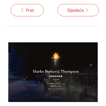
Pret
Sljedeće