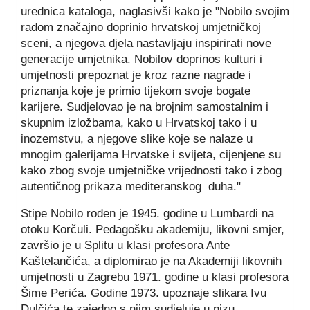
urednica kataloga, naglasivši kako je "Nobilo svojim
radom značajno doprinio hrvatskoj umjetničkoj
sceni, a njegova djela nastavljaju inspirirati nove
generacije umjetnika. Nobilov doprinos kulturi i
umjetnosti prepoznat je kroz razne nagrade i
priznanja koje je primio tijekom svoje bogate
karijere. Sudjelovao je na brojnim samostalnim i
skupnim izložbama, kako u Hrvatskoj tako i u
inozemstvu, a njegove slike koje se nalaze u
mnogim galerijama Hrvatske i svijeta, cijenjene su
kako zbog svoje umjetničke vrijednosti tako i zbog
autentičnog prikaza mediteranskog duha."
Stipe Nobilo rođen je 1945. godine u Lumbardi na
otoku Korčuli. Pedagošku akademiju, likovni smjer,
završio je u Splitu u klasi profesora Ante
Kaštelančića, a diplomirao je na Akademiji likovnih
umjetnosti u Zagrebu 1971. godine u klasi profesora
Šime Perića. Godine 1973. upoznaje slikara Ivu
Dulčića te zajedno s njim sudjeluje u nizu