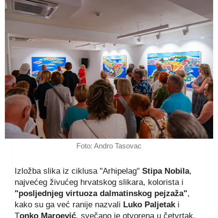
Foto: Andro Tasovac
Izložba slika iz ciklusa "Arhipelag"
Stipa Nobila
,
najvećeg živućeg hrvatskog slikara, kolorista i
"posljednjeg virtuoza dalmatinskog pejzaža"
,
kako su ga već ranije nazvali
Luko Paljetak
i
T
onko Maroević
, svečano je otvorena u četvrtak,