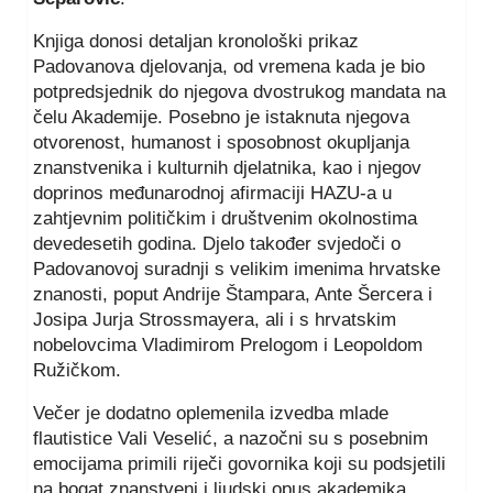
Knjiga donosi detaljan kronološki prikaz
Padovanova djelovanja, od vremena kada je bio
potpredsjednik do njegova dvostrukog mandata na
čelu Akademije. Posebno je istaknuta njegova
otvorenost, humanost i sposobnost okupljanja
znanstvenika i kulturnih djelatnika, kao i njegov
doprinos međunarodnoj afirmaciji HAZU-a u
zahtjevnim političkim i društvenim okolnostima
devedesetih godina. Djelo također svjedoči o
Padovanovoj suradnji s velikim imenima hrvatske
znanosti, poput Andrije Štampara, Ante Šercera i
Josipa Jurja Strossmayera, ali i s hrvatskim
nobelovcima Vladimirom Prelogom i Leopoldom
Ružičkom.
Večer je dodatno oplemenila izvedba mlade
flautistice Vali Veselić, a nazočni su s posebnim
emocijama primili riječi govornika koji su podsjetili
na bogat znanstveni i ljudski opus akademika