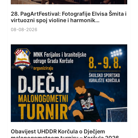
28. PagArtFestival: Fotografije Elvisa Šmita i
virtuozni spoj violine i harmonik…
08-08-2026
Obavijest UHDDR Korčula o Dječjem
malonogometnom turniru – Korčula 2026