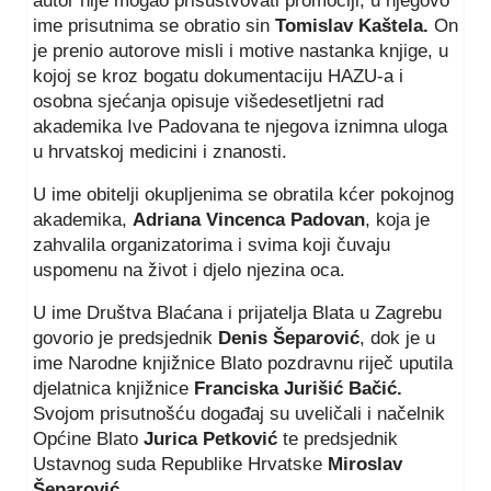
autor nije mogao prisustvovati promociji, u njegovo
ime prisutnima se obratio sin
Tomislav Kaštela.
On
je prenio autorove misli i motive nastanka knjige, u
kojoj se kroz bogatu dokumentaciju HAZU-a i
osobna sjećanja opisuje višedesetljetni rad
akademika Ive Padovana te njegova iznimna uloga
u hrvatskoj medicini i znanosti.
U ime obitelji okupljenima se obratila kćer pokojnog
akademika,
Adriana Vincenca Padovan
, koja je
zahvalila organizatorima i svima koji čuvaju
uspomenu na život i djelo njezina oca.
U ime Društva Blaćana i prijatelja Blata u Zagrebu
govorio je predsjednik
Denis Šeparović
, dok je u
ime Narodne knjižnice Blato pozdravnu riječ uputila
djelatnica knjižnice
Franciska Jurišić Bačić.
Svojom prisutnošću događaj su uveličali i načelnik
Općine Blato
Jurica Petković
te predsjednik
Ustavnog suda Republike Hrvatske
Miroslav
Šeparović
.