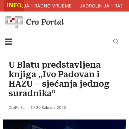
INFO
 ZDRAVLJA - RADNO VRIJEME
JADROLINIJA - RASPO
U Blatu predstavljena
knjiga „Ivo Padovan i
HAZU – sjećanja jednog
suradnika“
CroPortal
20 Kolovoz 2025