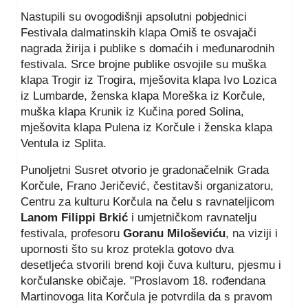
Nastupili su ovogodišnji apsolutni pobjednici
Festivala dalmatinskih klapa Omiš te osvajači
nagrada žirija i publike s domaćih i međunarodnih
festivala. Srce brojne publike osvojile su muška
klapa Trogir iz Trogira, mješovita klapa Ivo Lozica
iz Lumbarde, ženska klapa Moreška iz Korčule,
muška klapa Krunik iz Kučina pored Solina,
mješovita klapa Pulena iz Korčule i ženska klapa
Ventula iz Splita.
Punoljetni Susret otvorio je gradonačelnik Grada
Korčule, Frano Jeričević, čestitavši organizatoru,
Centru za kulturu Korčula na čelu s ravnateljicom
Lanom Filippi Brkić
i umjetničkom ravnatelju
festivala, profesoru
Goranu Miloševiću
, na viziji i
upornosti što su kroz protekla gotovo dva
desetljeća stvorili brend koji čuva kulturu, pjesmu i
korčulanske običaje. "Proslavom 18. rođendana
Martinovoga lita Korčula je potvrdila da s pravom