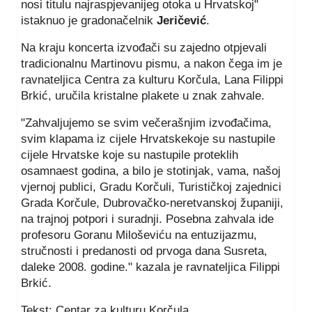
nosi titulu najraspjevanijeg otoka u Hrvatskoj"
istaknuo je gradonačelnik
Jeričević
.
Na kraju koncerta izvođači su zajedno otpjevali
tradicionalnu Martinovu pismu, a nakon čega im je
ravnateljica Centra za kulturu Korčula, Lana Filippi
Brkić, uručila kristalne plakete u znak zahvale.
"Zahvaljujemo se svim večerašnjim izvođačima,
svim klapama iz cijele Hrvatskekoje su nastupile
cijele Hrvatske koje su nastupile proteklih
osamnaest godina, a bilo je stotinjak, vama, našoj
vjernoj publici, Gradu Korčuli, Turističkoj zajednici
Grada Korčule, Dubrovačko-neretvanskoj županiji,
na trajnoj potpori i suradnji. Posebna zahvala ide
profesoru Goranu Miloševiću na entuzijazmu,
stručnosti i predanosti od prvoga dana Susreta,
daleke 2008. godine." kazala je ravnateljica Filippi
Brkić.
Tekst: Centar za kulturu Korčula