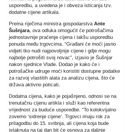
usporedbu, a uvedena je i obveza isticanja tzv.
dodatne cijene artikala.
Prema riječima ministra gospodarstva
Ante
Šušnjara
, ova odluka omogućit će potrošačima
jednostavnije praćenje cijena i lakšu usporedbu
ponuda među trgovcima. “Građani će moći jasno
vidjeti tko nudi najpovoljnije cijene i gdje mogu
najbolje potrošiti svoj novac”, izjavio je Šušnjar
nakon sjednice Vlade. Dodao je kako će i
potrošačke udruge moći koristiti dostupne podatke
za razvoj vlastitih alata za analizu cijena, što će
država aktivno poticati.
Dodatna cijena, kako je pojašnjeno, odnosi se na
trenutačnu cijenu artikla i služi kao referentna
vrijednost za buduće usporedbe. “To kolokvijalno
zovemo ‘sidrenje cijene’. Trgovci imaju rok za
prilagodbu do 15. svibnja, ali cijena koja bude
istaknuta na taj dan bit će osnova za daljnje