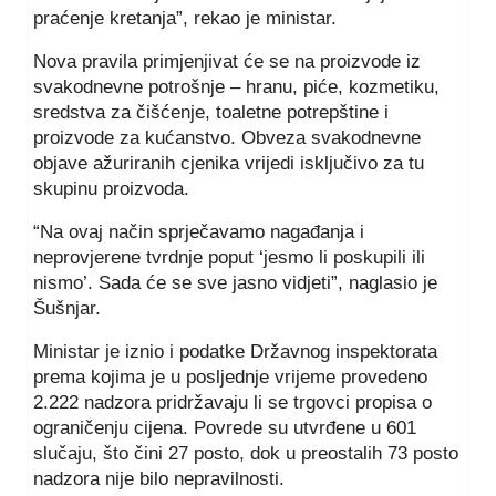
praćenje kretanja”, rekao je ministar.
Nova pravila primjenjivat će se na proizvode iz
svakodnevne potrošnje – hranu, piće, kozmetiku,
sredstva za čišćenje, toaletne potrepštine i
proizvode za kućanstvo. Obveza svakodnevne
objave ažuriranih cjenika vrijedi isključivo za tu
skupinu proizvoda.
“Na ovaj način sprječavamo nagađanja i
neprovjerene tvrdnje poput ‘jesmo li poskupili ili
nismo’. Sada će se sve jasno vidjeti”, naglasio je
Šušnjar.
Ministar je iznio i podatke Državnog inspektorata
prema kojima je u posljednje vrijeme provedeno
2.222 nadzora pridržavaju li se trgovci propisa o
ograničenju cijena. Povrede su utvrđene u 601
slučaju, što čini 27 posto, dok u preostalih 73 posto
nadzora nije bilo nepravilnosti.