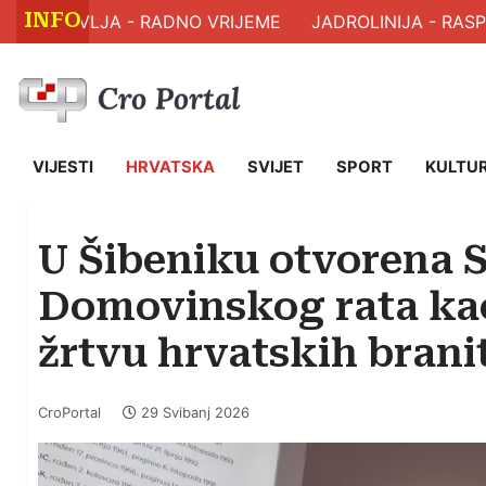
INFO
 ZDRAVLJA - RADNO VRIJEME
JADROLINIJA - RASPO
VIJESTI
HRVATSKA
SVIJET
SPORT
KULTU
U Šibeniku otvorena
Domovinskog rata kao
žrtvu hrvatskih branit
CroPortal
29 Svibanj 2026