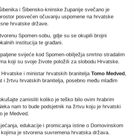
 Šibenika i Šibensko-kninske županije svečano je
prostor posvećen očuvanju uspomene na hrvatske
visne hrvatske države.
otvorenu Spomen-sobu, gdje su se okupili brojni
kalnih institucija te građani.
 upaljene svijeće kod Spomen-obilježja smrtno stradalim
ma koji su svoje živote položili za slobodu Hrvatske.
Hrvatske i ministar hrvatskih branitelja
Tomo Medved
,
t i žrtvu hrvatskih branitelja, posebno među mlađim
okušajte zamisliti koliko je teško bilo ovim hrabrim
Neka nam to bude podsjetnik na žrtvu koju je hrvatski
io je Medved.
jećanja, edukacije i promicanja istine o Domovinskom
a kojima je stvorena suvremena hrvatska država.