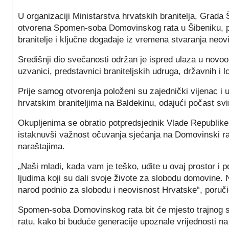
U organizaciji Ministarstva hrvatskih branitelja, Grada
otvorena Spomen-soba Domovinskog rata u Šibeniku, 
branitelje i ključne događaje iz vremena stvaranja neo
Središnji dio svečanosti održan je ispred ulaza u novo
uzvanici, predstavnici braniteljskih udruga, državnih i lo
Prije samog otvorenja položeni su zajednički vijenac i
hrvatskim braniteljima na Baldekinu, odajući počast svi
Okupljenima se obratio potpredsjednik Vlade Republike 
istaknuvši važnost očuvanja sjećanja na Domovinski ra
naraštajima.
„Naši mladi, kada vam je teško, uđite u ovaj prostor i p
ljudima koji su dali svoje živote za slobodu domovine. 
narod podnio za slobodu i neovisnost Hrvatske“, poruč
Spomen-soba Domovinskog rata bit će mjesto trajnog s
ratu, kako bi buduće generacije upoznale vrijednosti n