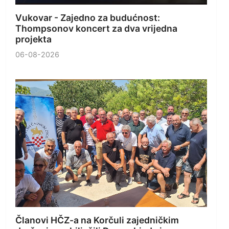
Vukovar - Zajedno za budućnost:
Thompsonov koncert za dva vrijedna
projekta
06-08-2026
Članovi HČZ-a na Korčuli zajedničkim