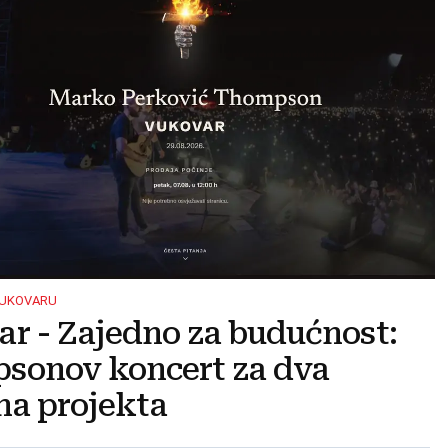
VUKOVARU
r - Zajedno za budućnost:
sonov koncert za dva
na projekta