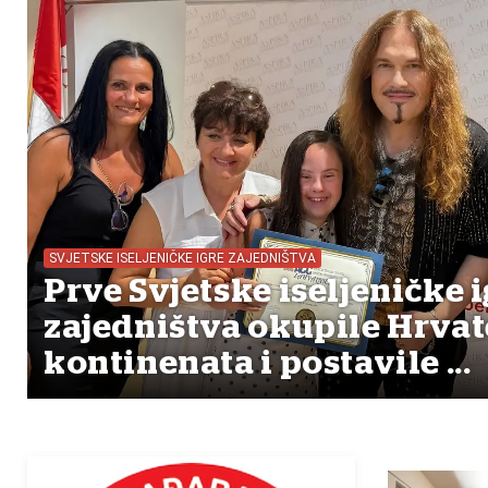
SVJETSKE ISELJENIČKE IGRE ZAJEDNIŠTVA
Prve Svjetske iseljeničke i
zajedništva okupile Hrvat
kontinenata i postavile ...