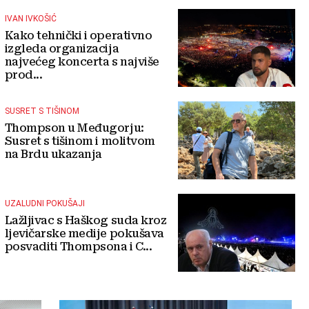
IVAN IVKOŠIĆ
Kako tehnički i operativno
izgleda organizacija
najvećeg koncerta s najviše
prod...
SUSRET S TIŠINOM
Thompson u Međugorju:
Susret s tišinom i molitvom
na Brdu ukazanja
UZALUDNI POKUŠAJI
Lažljivac s Haškog suda kroz
ljevičarske medije pokušava
posvaditi Thompsona i C...