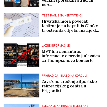
velikih sportskih i stručnih
usp...
TESTIRANJE NA HEPATITIS C
Hrvatska mora povećati
testiranje na hepatitis C kako
bi ostvarila cilj eliminacije d...
LAŽNE INFORMACIJE
MPT tim demantirao
informacije o prodaji ulaznica
za Thompsonove koncerte
PRIGRADICA - BLATO NA KORČULI
Završeno uređenje Sportsko-
rekreacijskog centra u
Prigradici
SJEĆANJE NA HRABRE MJEŠTANE