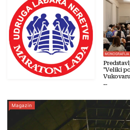
MONOGRAFIJA
Predstav
"Veliki p
Vukovaru
...
Magazin