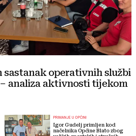
n sastanak operativnih službi
e – analiza aktivnosti tijekom
PRIMANJE U OPĆINI
Igor Gudelj primljen kod
načelnika Općine Blato zbog