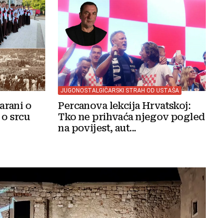
JUGONOSTALGIČARSKI STRAH OD USTAŠA
arani o
Percanova lekcija Hrvatskoj:
 o srcu
Tko ne prihvaća njegov pogled
na povijest, aut...