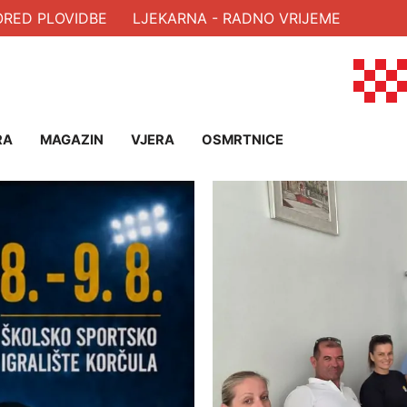
PLOVIDBE
LJEKARNA - RADNO VRIJEME
RA
MAGAZIN
VJERA
OSMRTNICE