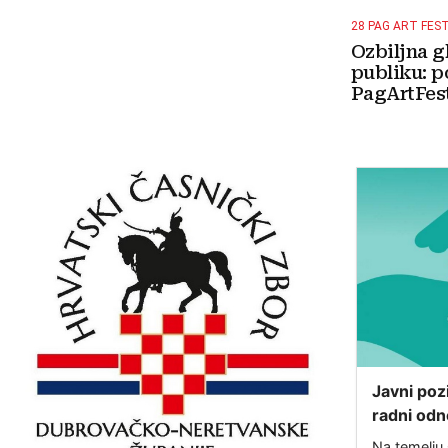
28 PAG ART FES
Ozbiljna g
publiku: p
PagArtFest
Javni poz
radni odn
u sklopu 
Na temelju 