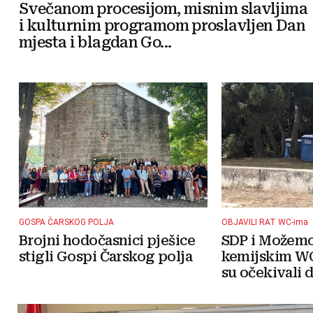
Svečanom procesijom, misnim slavljima
i kulturnim programom proslavljen Dan
mjesta i blagdan Go...
GOSPA ČARSKOG POLJA
OBJAVILI RAT WC-ima
Brojni hodočasnici pješice
SDP i Možemo!
stigli Gospi Čarskog polja
kemijskim WC
su očekivali da