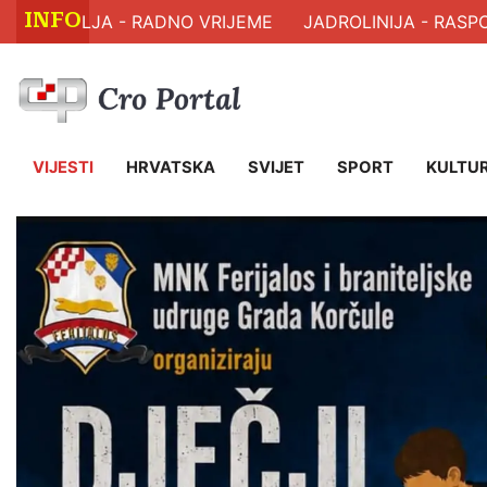
INFO
AVLJA - RADNO VRIJEME
JADROLINIJA - RASPORED 
VIJESTI
HRVATSKA
SVIJET
SPORT
KULTU