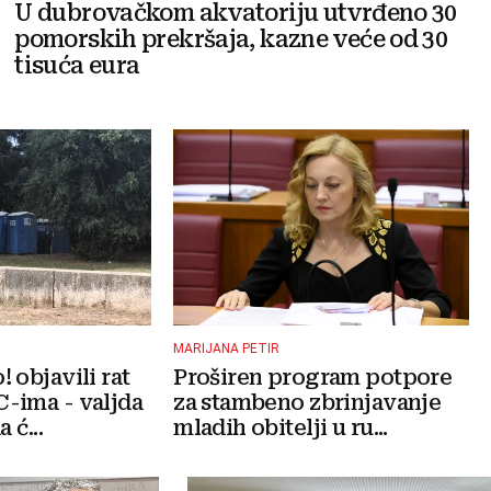
U dubrovačkom akvatoriju utvrđeno 30
pomorskih prekršaja, kazne veće od 30
tisuća eura
MARIJANA PETIR
 objavili rat
Proširen program potpore
-ima - valjda
za stambeno zbrinjavanje
 ć...
mladih obitelji u ru...