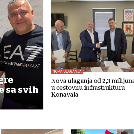
NOVA ULAGANJA
gre
Nova ulaganja od 2,3 milijun
u cestovnu infrastrukturu
e sa svih
Konavala