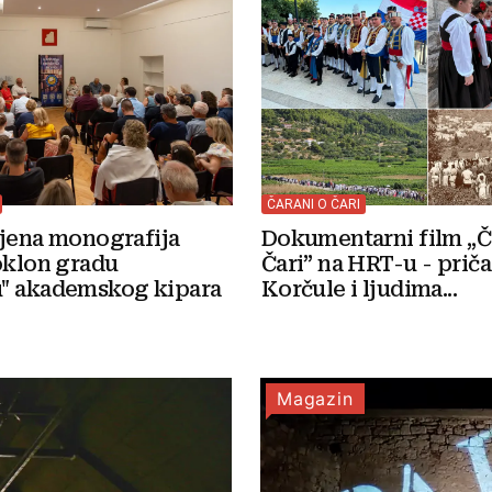
ČARANI O ČARI
Dokumentarni film „Č
ljena monografija
Čari” na HRT-u - priča
oklon gradu
Korčule i ljudima...
" akademskog kipara
Magazin