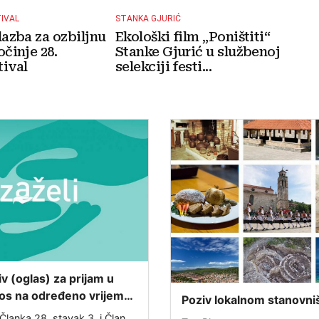
TIVAL
STANKA GJURIĆ
lazba za ozbiljnu
Ekološki film „Poništiti“
očinje 28.
Stanke Gjurić u službenoj
ival
selekciji festi...
iv (oglas) za prijam u
os na određeno vrijeme
Poziv lokalnom stanovni
projekta „ZAŽELI– nisi
Ispunjavanje ankete o s
Članka 28. stavak 3. i Članka