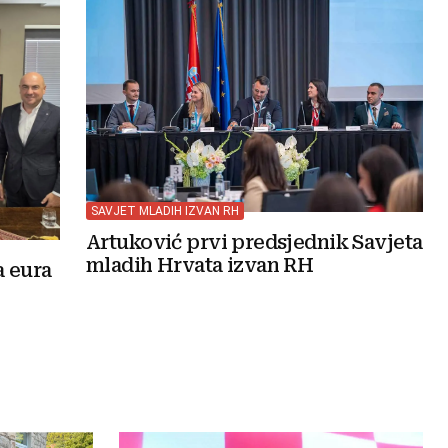
SAVJET MLADIH IZVAN RH
Artuković prvi predsjednik Savjeta
mladih Hrvata izvan RH
a eura