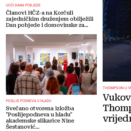
UOČI DANA POBJEDE
Članovi HČZ-a na Korčuli
zajedničkim druženjem obilježili
Dan pobjede i domovinske za...
THOMPSON U 
Vukova
POSLIJE PODNEVA U HLADU
Thomp
Svečano otvorena izložba
"Poslijepodneva u hladu"
vrijed
akademske slikarice Nine
Šestanović...