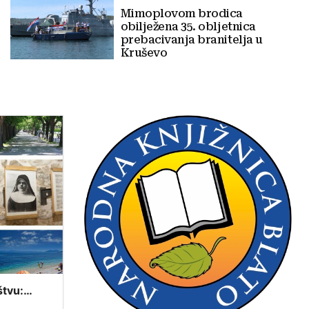
Mimoplovom brodica
obilježena 35. obljetnica
prebacivanja branitelja u
Kruševo
štvu:
tavovima