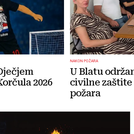
NAKON POŽARA
Dječjem
U Blatu održa
orčula 2026
civilne zaštit
požara