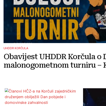
UHDDR KORČULA
Obavijest UHDDR Korčula o 
malonogometnom turniru – K