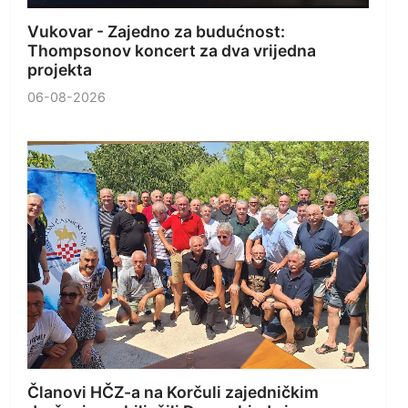
Vukovar - Zajedno za budućnost:
Thompsonov koncert za dva vrijedna
projekta
06-08-2026
Članovi HČZ-a na Korčuli zajedničkim