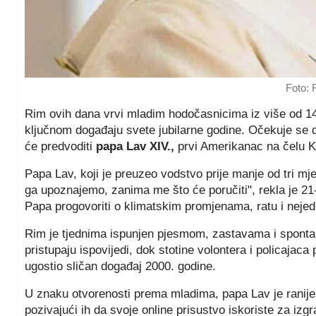
Foto:
Rim ovih dana vrvi mladim hodočasnicima iz više od 1
ključnom događaju svete jubilarne godine. Očekuje se d
će predvoditi
papa Lav XIV.,
prvi Amerikanac na čelu K
Papa Lav, koji je preuzeo vodstvo prije manje od tri m
ga upoznajemo, zanima me što će poručiti", rekla je 21
Papa progovoriti o klimatskim promjenama, ratu i neje
Rim je tjednima ispunjen pjesmom, zastavama i spont
pristupaju ispovijedi, dok stotine volontera i policajac
ugostio sličan događaj 2000. godine.
U znaku otvorenosti prema mladima, papa Lav je ranije 
pozivajući ih da svoje online prisustvo iskoriste za izgr