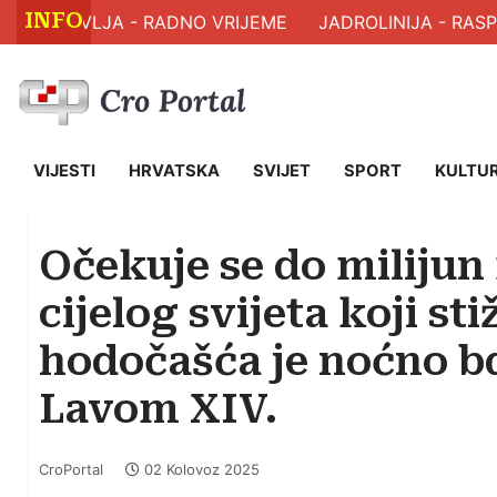
INFO
 ZDRAVLJA - RADNO VRIJEME
JADROLINIJA - RASPO
VIJESTI
HRVATSKA
SVIJET
SPORT
KULTU
Očekuje se do milijun 
cijelog svijeta koji s
hodočašća je noćno b
Lavom XIV.
CroPortal
02 Kolovoz 2025