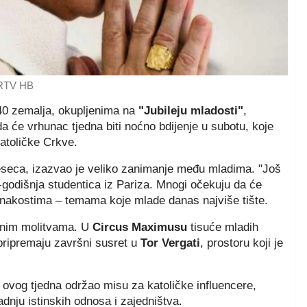
 RTV HB
40 zemalja, okupljenima na
"Jubileju mladosti"
,
a će vrhunac tjedna biti noćno bdijenje u subotu, koje
atoličke Crkve.
jeseca, izazvao je veliko zanimanje među mladima. "Još
-godišnja studentica iz Pariza. Mnogi očekuju da će
dnakostima – temama koje mlade danas najviše tište.
anim molitvama. U
Circus Maximusu
tisuće mladih
a pripremaju završni susret u
Tor Vergati
, prostoru koji je
ovog tjedna održao misu za katoličke influencere,
adnju istinskih odnosa i zajedništva.