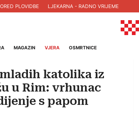
RED PLOVIDBE
LJEKARNA - RADNO VRIJEME
RA
MAGAZIN
VJERA
OSMRTNICE
mladih katolika iz
tižu u Rim: vrhunac
dijenje s papom