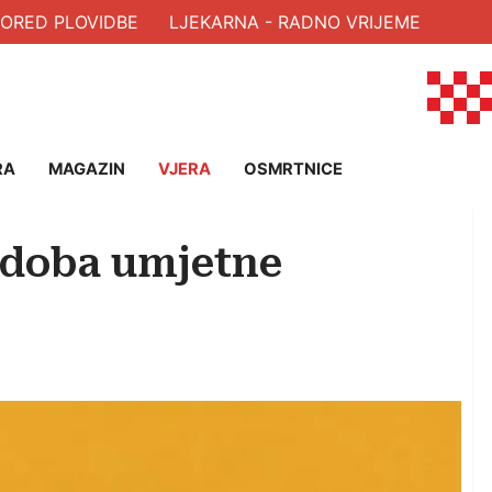
RED PLOVIDBE
LJEKARNA - RADNO VRIJEME
RA
MAGAZIN
VJERA
OSMRTNICE
u doba umjetne