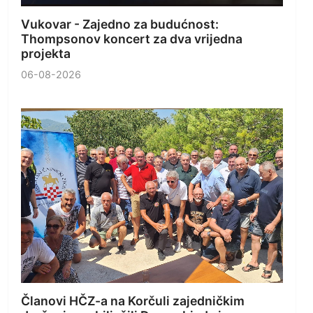
Vukovar - Zajedno za budućnost:
Thompsonov koncert za dva vrijedna
projekta
06-08-2026
Članovi HČZ-a na Korčuli zajedničkim