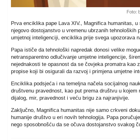
Foto: 
Prva enciklika pape Lava XIV., Magnifica humanitas, u s
njegovo dostojanstvo u vremenu ubrzanih tehnoloških 
umjetnoj inteligenciji, enciklika prije svega upozorava 
Papa ističe da tehnološki napredak donosi velike moguć
netransparentno odlučivanje umjetne inteligencije, širen
nejednakosti te opasnost da se čovjeka promatra kao 
propise koji bi osigurali da razvoj i primjena umjetne in
Enciklika podsjeća i na temeljna načela socijalnog nauk
društvenu pravednost, kao put prema društvu u kojem nit
dijalog, mir, pravednost i veću brigu za najranjivije.
Zaključno, Magnifica humanitas nije samo crkveni doku
humanije društvo u eri novih tehnologija. Papa poručuje
nego sposobnošću da se očuva dostojanstvo svakog č