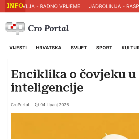
INFO
M ZDRAVLJA - RADNO VRIJEME
JADROLINIJA - RASPO
VIJESTI
HRVATSKA
SVIJET
SPORT
KULTU
Enciklika o čovjeku 
inteligencije
CroPortal
04 Lipanj 2026