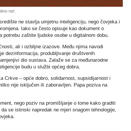
bitno net
redište ne stavlja umjetnu inteligenciju, nego čovjeka i
promjena. Iako se često opisuje kao dokument o
na potrebu zaštite ljudske osobe u digitalnom dobu.
nosti, ali i ozbiljne izazove. Među njima navodi
je dezinformacija, produbljivanje društvenih
zamjenjivi dio sustava. Zalaže se za međunarodne
teligencije budu u službi općeg dobra.
a Crkve – opće dobro, solidarnost, supsidijarnost i
ko nije isključen ili zaboravljen. Papa poziva na
ment, nego poziv na promišljanje o tome kako graditi
 da se istinski napredak ne mjeri snagom tehnologije,
ovjeka.