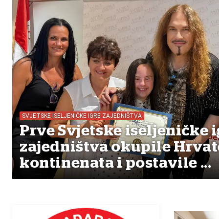
SVJETSKE ISELJENIČKE IGRE ZAJEDNIŠTVA
Prve Svjetske iseljeničke i
zajedništva okupile Hrvat
kontinenata i postavile ...