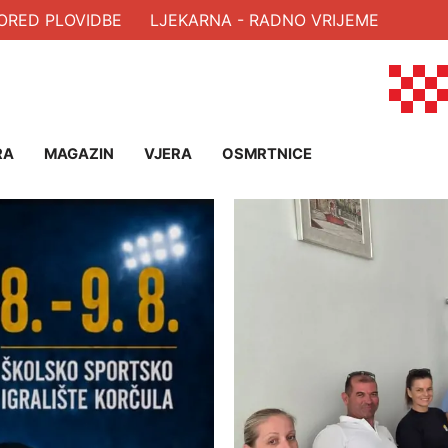
PLOVIDBE
LJEKARNA - RADNO VRIJEME
RA
MAGAZIN
VJERA
OSMRTNICE