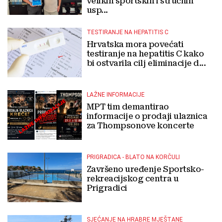
velikih sportskih i stručnih
usp...
TESTIRANJE NA HEPATITIS C
Hrvatska mora povećati
testiranje na hepatitis C kako
bi ostvarila cilj eliminacije d...
LAŽNE INFORMACIJE
MPT tim demantirao
informacije o prodaji ulaznica
za Thompsonove koncerte
PRIGRADICA - BLATO NA KORČULI
Završeno uređenje Sportsko-
rekreacijskog centra u
Prigradici
SJEĆANJE NA HRABRE MJEŠTANE