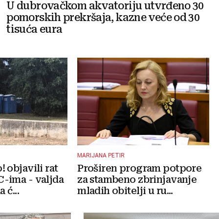
U dubrovačkom akvatoriju utvrđeno 30
pomorskih prekršaja, kazne veće od 30
tisuća eura
MARIJANA PETIR
 objavili rat
Proširen program potpore
-ima - valjda
za stambeno zbrinjavanje
 ć...
mladih obitelji u ru...