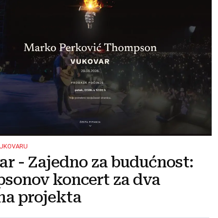
VUKOVARU
r - Zajedno za budućnost:
sonov koncert za dva
na projekta