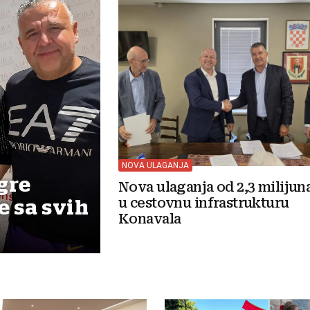
NOVA ULAGANJA
gre
Nova ulaganja od 2,3 milijun
u cestovnu infrastrukturu
e sa svih
Konavala