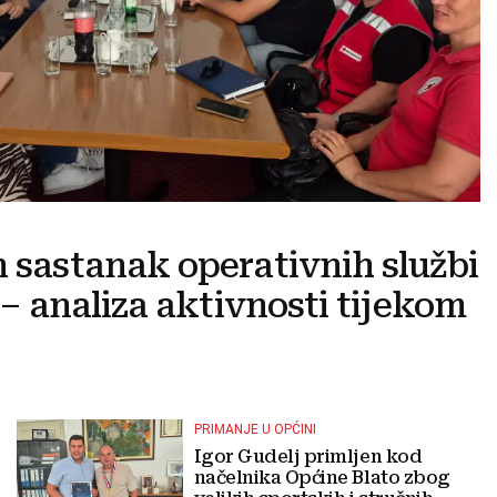
n sastanak operativnih službi
e – analiza aktivnosti tijekom
PRIMANJE U OPĆINI
Igor Gudelj primljen kod
načelnika Općine Blato zbog