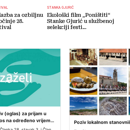
TIVAL
STANKA GJURIĆ
lazba za ozbiljnu
Ekološki film „Poništiti“
očinje 28.
Stanke Gjurić u službenoj
ival
selekciji festi...
iv (oglas) za prijam u
os na određeno vrijeme
Poziv lokalnom stanovni
projekta „ZAŽELI– nisi
Ispunjavanje ankete o s
Članka 28. stavak 3. i Članka