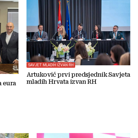
SAVJET MLADIH IZVAN RH
Artuković prvi predsjednik Savjeta
mladih Hrvata izvan RH
a eura