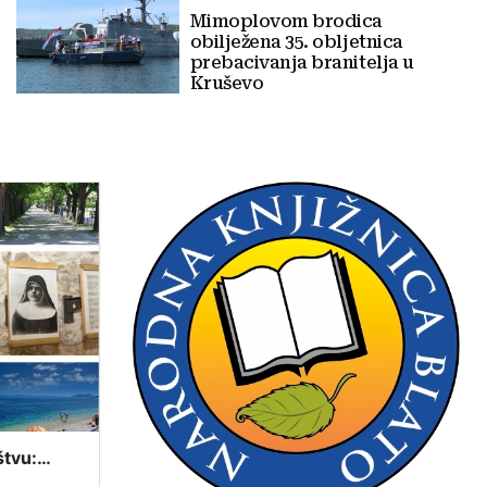
Mimoplovom brodica
obilježena 35. obljetnica
prebacivanja branitelja u
Kruševo
štvu:
tavovima