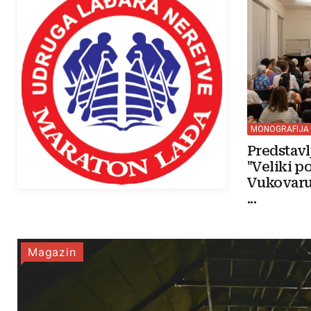
MONOGRAFIJA
Predstav
"Veliki p
Vukovaru
...
Magazin