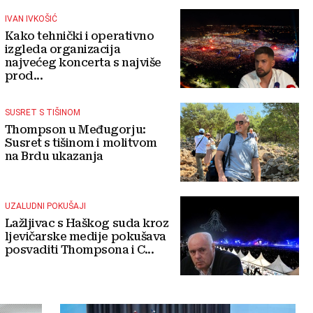
IVAN IVKOŠIĆ
Kako tehnički i operativno
izgleda organizacija
najvećeg koncerta s najviše
prod...
SUSRET S TIŠINOM
Thompson u Međugorju:
Susret s tišinom i molitvom
na Brdu ukazanja
UZALUDNI POKUŠAJI
Lažljivac s Haškog suda kroz
ljevičarske medije pokušava
posvaditi Thompsona i C...