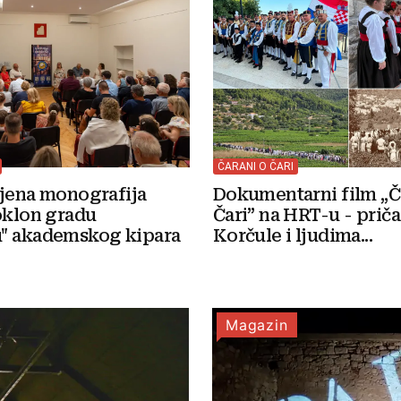
ČARANI O ČARI
Dokumentarni film „Č
ljena monografija
Čari” na HRT-u - priča
oklon gradu
Korčule i ljudima...
" akademskog kipara
Magazin