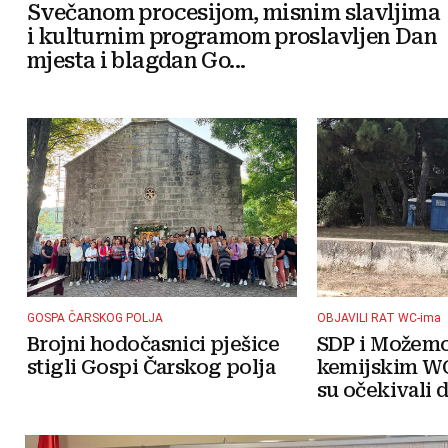
Svečanom procesijom, misnim slavljima
i kulturnim programom proslavljen Dan
mjesta i blagdan Go...
GOSPA ČARSKOG POLJA
OBJAVILI RAT WC-ima
Brojni hodočasnici pješice
SDP i Možemo!
stigli Gospi Čarskog polja
kemijskim WC
su očekivali da