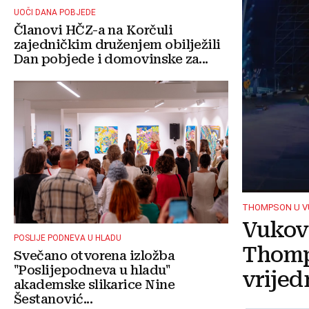
UOČI DANA POBJEDE
Članovi HČZ-a na Korčuli
zajedničkim druženjem obilježili
Dan pobjede i domovinske za...
THOMPSON U 
Vukova
POSLIJE PODNEVA U HLADU
Thomp
Svečano otvorena izložba
"Poslijepodneva u hladu"
vrijed
akademske slikarice Nine
Šestanović...