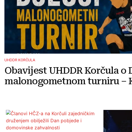
UHDDR KORČULA
Obavijest UHDDR Korčula o 
malonogometnom turniru – K