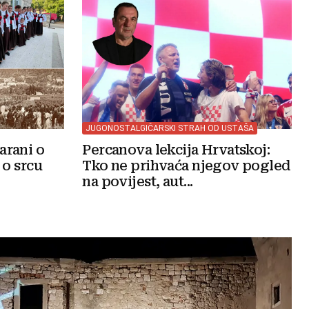
JUGONOSTALGIČARSKI STRAH OD USTAŠA
arani o
Percanova lekcija Hrvatskoj:
 o srcu
Tko ne prihvaća njegov pogled
na povijest, aut...