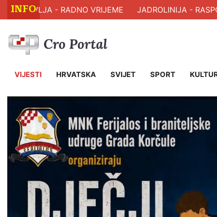
INFO
RAVLJA - RADNO VRIJEME
JADROLINIJA - RASPORED 
VIJESTI
HRVATSKA
SVIJET
SPORT
KULTU