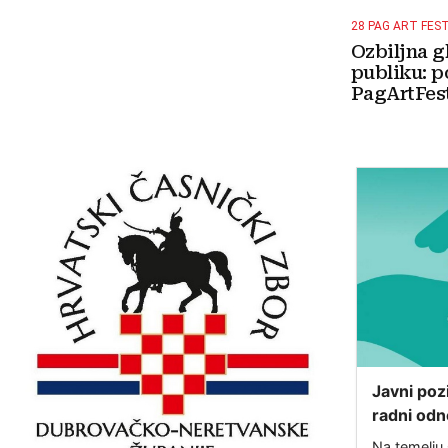
28 PAG ART FES
Ozbiljna g
publiku: p
PagArtFest
Javni poz
radni odn
u sklopu 
Na temelju 