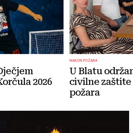
NAKON POŽARA
Dječjem
U Blatu održa
orčula 2026
civilne zaštit
požara