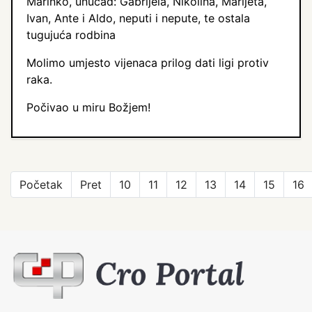
Marinko, unučad: Gabrijela, Nikolina, Marijeta,
Ivan, Ante i Aldo, neputi i nepute, te ostala
tugujuća rodbina
Molimo umjesto vijenaca prilog dati ligi protiv
raka.
Počivao u miru Božjem!
Početak
Pret
10
11
12
13
14
15
16