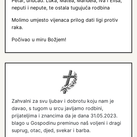
Petar, unučad: Luka, Matea, Manuela, Iva i Elisa,
neputi i nepute, te ostala tugujuća rodbina
Molimo umjesto vijenaca prilog dati ligi protiv
raka.
Počivao u miru Božjem!
Zahvalni za svu ljubav i dobrotu koju nam je
davao, s tugom u srcu javljamo rodbini,
prijateljima i znancima da je dana 31.05.2023.
blago u Gospodinu preminuo naš voljeni i dragi
suprug, otac, djed, svekar i barba.