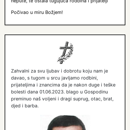
nepute, te ostala tugujuća rodbina i prijatelji
Počivao u miru Božjem!
Zahvalni za svu ljubav i dobrotu koju nam je
davao, s tugom u srcu javljamo rodbini,
prijateljima i znancima da je nakon duge i teške
bolesti dana 01.06.2023. blago u Gospodinu
preminuo naš voljeni i dragi suprug, otac, brat,
djed i barba.