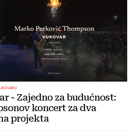
VUKOVARU
r - Zajedno za budućnost:
sonov koncert za dva
na projekta