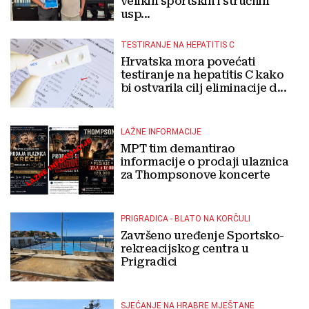
velikih sportskih i stručnih
usp...
TESTIRANJE NA HEPATITIS C
Hrvatska mora povećati
testiranje na hepatitis C kako
bi ostvarila cilj eliminacije d...
LAŽNE INFORMACIJE
MPT tim demantirao
informacije o prodaji ulaznica
za Thompsonove koncerte
PRIGRADICA - BLATO NA KORČULI
Završeno uređenje Sportsko-
rekreacijskog centra u
Prigradici
SJEĆANJE NA HRABRE MJEŠTANE