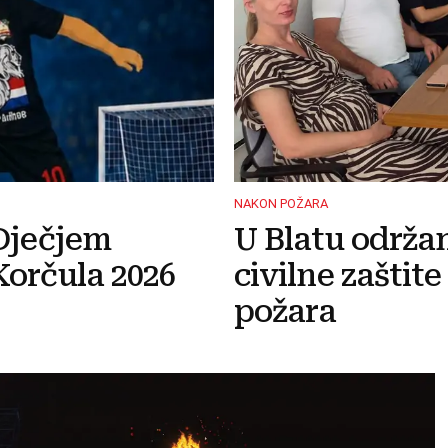
NAKON POŽARA
Dječjem
U Blatu održa
orčula 2026
civilne zaštit
požara