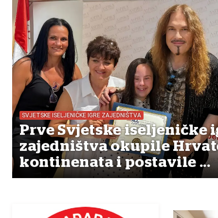
SVJETSKE ISELJENIČKE IGRE ZAJEDNIŠTVA
Prve Svjetske iseljeničke i
zajedništva okupile Hrvat
kontinenata i postavile ...