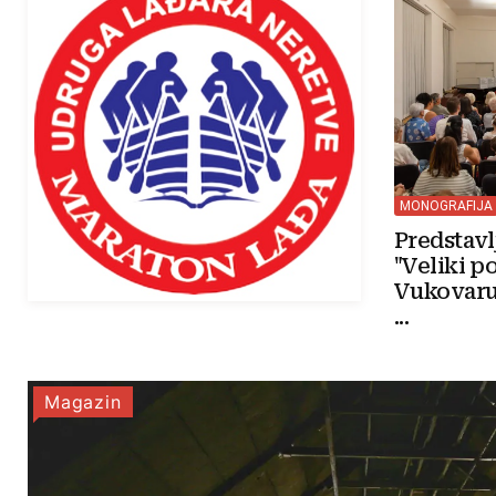
MONOGRAFIJA
Predstav
"Veliki p
Vukovaru
...
Magazin