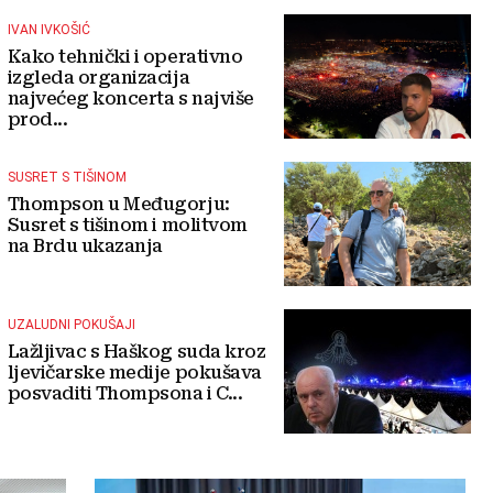
IVAN IVKOŠIĆ
Kako tehnički i operativno
izgleda organizacija
najvećeg koncerta s najviše
prod...
SUSRET S TIŠINOM
Thompson u Međugorju:
Susret s tišinom i molitvom
na Brdu ukazanja
UZALUDNI POKUŠAJI
Lažljivac s Haškog suda kroz
ljevičarske medije pokušava
posvaditi Thompsona i C...