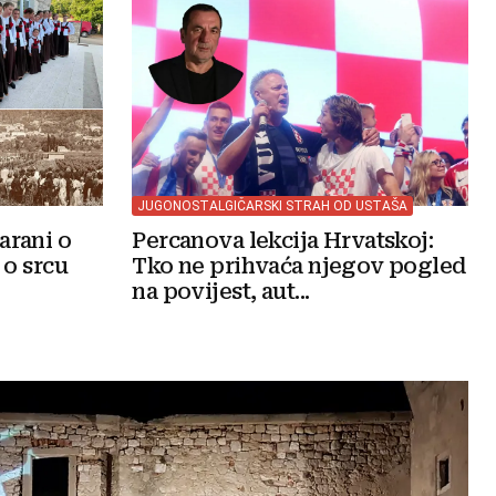
JUGONOSTALGIČARSKI STRAH OD USTAŠA
arani o
Percanova lekcija Hrvatskoj:
 o srcu
Tko ne prihvaća njegov pogled
na povijest, aut...