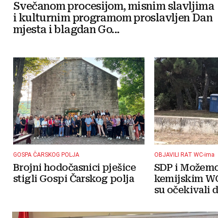
Svečanom procesijom, misnim slavljima
i kulturnim programom proslavljen Dan
mjesta i blagdan Go...
GOSPA ČARSKOG POLJA
OBJAVILI RAT WC-ima
Brojni hodočasnici pješice
SDP i Možemo!
stigli Gospi Čarskog polja
kemijskim WC
su očekivali da