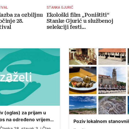
TIVAL
STANKA GJURIĆ
lazba za ozbiljnu
Ekološki film „Poništiti“
očinje 28.
Stanke Gjurić u službenoj
ival
selekciji festi...
iv (oglas) za prijam u
os na određeno vrijeme
Poziv lokalnom stanovni
projekta „ZAŽELI– nisi
Ispunjavanje ankete o s
Članka 28. stavak 3. i Članka