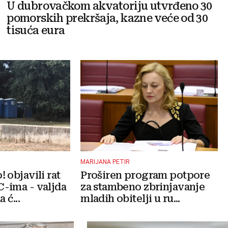
U dubrovačkom akvatoriju utvrđeno 30
pomorskih prekršaja, kazne veće od 30
tisuća eura
MARIJANA PETIR
 objavili rat
Proširen program potpore
-ima - valjda
za stambeno zbrinjavanje
 ć...
mladih obitelji u ru...