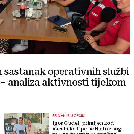
n sastanak operativnih službi
e – analiza aktivnosti tijekom
PRIMANJE U OPĆINI
Igor Gudelj primljen kod
načelnika Općine Blato zbog