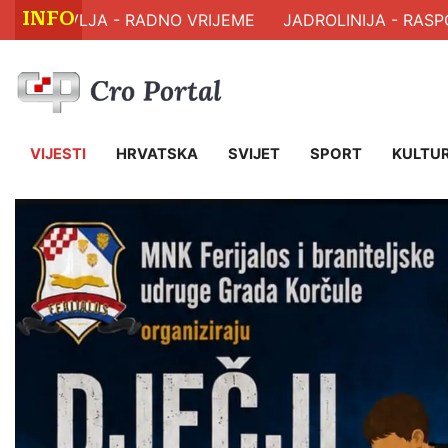
INFO
RAVLJA - RADNO VRIJEME
JADROLINIJA - RASPORED 
VIJESTI
HRVATSKA
SVIJET
SPORT
KULTU