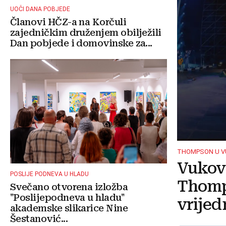
UOČI DANA POBJEDE
Članovi HČZ-a na Korčuli
zajedničkim druženjem obilježili
Dan pobjede i domovinske za...
THOMPSON U 
Vukova
POSLIJE PODNEVA U HLADU
Thomp
Svečano otvorena izložba
"Poslijepodneva u hladu"
vrijed
akademske slikarice Nine
Šestanović...