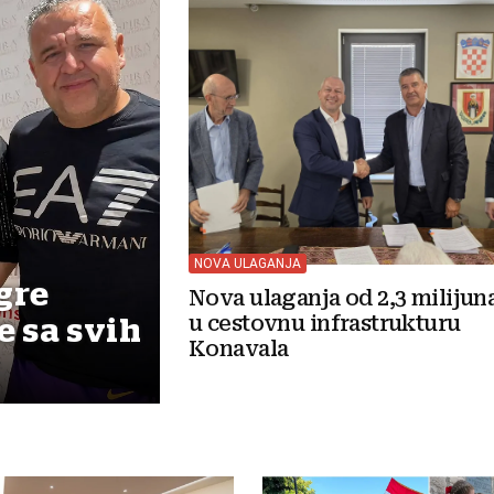
NOVA ULAGANJA
gre
Nova ulaganja od 2,3 milijun
u cestovnu infrastrukturu
e sa svih
Konavala