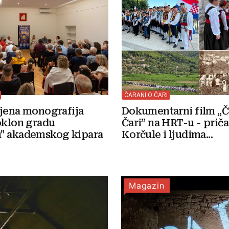
ČARANI O ČARI
Dokumentarni film „Č
ljena monografija
Čari” na HRT-u - priča
oklon gradu
Korčule i ljudima...
" akademskog kipara
Magazin