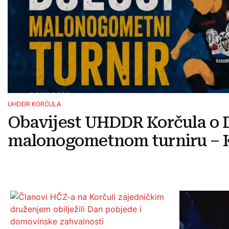
UHDDR KORČULA
Obavijest UHDDR Korčula o 
malonogometnom turniru – K