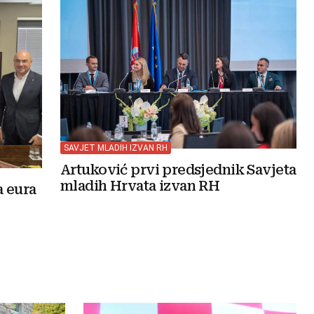
SAVJET MLADIH IZVAN RH
Artuković prvi predsjednik Savjeta
mladih Hrvata izvan RH
a eura