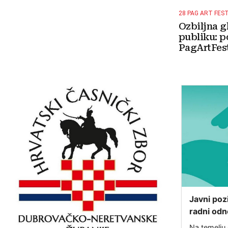
28 PAG ART FES
Ozbiljna g
publiku: p
PagArtFest
Javni poz
radni odn
u sklopu 
Na temelju 