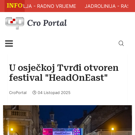
INFO
 ZDRAVLJA - RADNO VRIJEME
JADROLINIJA - RASPO
U osječkoj Tvrđi otvoren
festival "HeadOnEast"
CroPortal
04 Listopad 2025