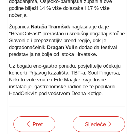
događanjima, Osječko-baranjska županija ove
godine bilježi 14 % više dolazaka i 17 % više
noćenja.
Županica
Nataša Tramišak
naglasila je da je
"HeadOnEast" prerastao u središnji događaj istočne
Slavonije i prepoznatljiv brend regije, dok je
dogradonačelnik
Dragan Vulin
dodao da festival
predstavlja najbolje od istoka Hrvatske.
Uz bogatu eno-gastro ponudu, posjetitelje očekuju
koncerti Prljavog kazališta, TBF-a, Soul Fingersa,
Neki to vole vruće i Ede Maajke, svjetlosne
instalacije, gastronomske radionice te popularni
HeadOnKviz pod vodstvom Deana Kotige.
Pret
Sljedeće