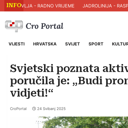
INFO
M ZDRAVLJA - RADNO VRIJEME
JADROLINIJA - RASPO
VIJESTI
HRVATSKA
SVIJET
SPORT
KULTU
Svjetski poznata aktiv
poručila je: „Budi pro
vidjeti!“
CroPortal
24 Svibanj 2025