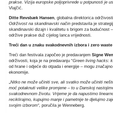
prakse. Vizija europske poljoprivrede u potpunosti je
Vlajčić.
Ditte Revsbæk Hansen
, globalna direktorica održivo
Održivost na skandinavski način
predstavila je strateg
skandinavski dizajn i kvalitetu s brigom za budućnost –
održive prakse duž cijelog lanca vrijednosti.
Treći dan u znaku svakodnevnih izbora i zero waste
Treći dan festivala započeo je predavanjem
Signe Wen
održivosti, koja je na predavanju “
Green living hacks: 
od hrane i odjeće do otpada i energije – mogu značajno pr
ekonomije.
„
Nitko ne može učiniti sve, ali svatko može učiniti nešt
moć potaknuti velike promjene – to u Danskoj nastojimo 
svakodnevnom životu. Vrijeme je da napustimo linearno 
reciklirajmo, kupujmo manje i pametnije te djelujmo z
svojim izborom“,
poručila je Wenneberg.