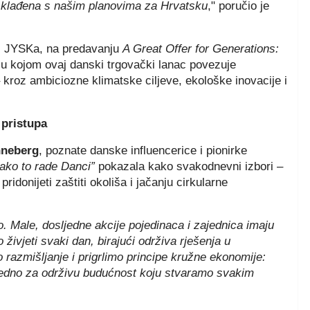
 usklađena s našim planovima za Hrvatsku
," poručio je
sti JYSKa, na predavanju
A Great Offer for Generations:
iju kojom ovaj danski trgovački lanac povezuje
 kroz ambiciozne klimatske ciljeve, ekološke inovacije i
 pristupa
neberg
, poznate danske influencerice i pionirke
kako to rade Danci”
pokazala kako svakodnevni izbori –
idonijeti zaštiti okoliša i jačanju cirkularne
o. Male, dosljedne akcije pojedinaca i zajednica imaju
živjeti svaki dan, birajući održiva rješenja u
razmišljanje i prigrlimo principe kružne ekonomije:
ajedno za održivu budućnost koju stvaramo svakim