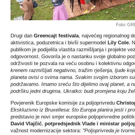
Foto: G
Drugi dan
Greencajt festivala
, najvećeg regionalnog d
aktivistica, poduzetnica i bivši supermodel
Lily Cole.
N
publikom je podijelila vlastita razmišljanja i projekte v
odgovornost. Govorila je o nastanku svoje globalno pozn
održivosti te pozvala na veću osobnu i kolektivnu odgo
krenem razmišljati negativno, tražim rješenja, ljude k
planeta ovisi o svima nama. Svakim svojim izborom sudj
podržavamo. Imamo sreću što dijelimo ovaj planet, a naš
podršku jedni drugima. Ukratko: budi promjena koju želi
Povjerenik Europske komisije za poljoprivredu
Christ
Ekskluzivno iz Bruxellesa: što Europa planira jesti i pro
predstavio je novi smjer europske poljoprivredne politi
David Vlajčić
,
potpredsjednik Vlade i ministar poljop
važnost modernizacije sektora:
"Poljoprivreda je tvorn