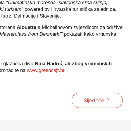
ela
“Dalmatinska marenda, slavonska crna svinja,
ski turizam”
powered by Hrvatska turistička zajednica,
Istre, Dalmacije i Slavonije.
estorana
Alouette
s Michelinovom zvjezdicom za održive
 Masterclass from Denmark!”
pokazati kako vrhunska
ti glazbena diva
Nina Badrić
,
ali zbog vremenskih
 pronađite na
www.greencajt.hr
.
Sljedeće