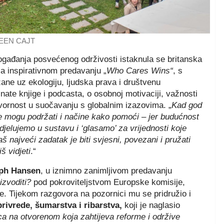
REEN CAJT
ogađanja posvećenog održivosti istaknula se britanska
a inspirativnom predavanju „
Who Cares Wins“
, s
ezane uz ekologiju, ljudska prava i društvenu
ate knjige i podcasta, o osobnoj motivaciji, važnosti
vornost u suočavanju s globalnim izazovima. „
Kad god
oje mogu podržati i načine kako pomoći – jer budućnost
elujemo u sustavu i ‘glasamo’ za vrijednosti koje
 najveći zadatak je biti svjesni, povezani i pružati
š vidjeti
.“
oph Hansen
, u iznimno zanimljivom predavanju
izvoditi?
pod pokroviteljstvom Europske komisije,
ke. Tijekom razgovora na pozornici mu se pridružio i
rivrede, šumarstva i ribarstva,
koji je naglasio
ica na otvorenom koja zahtijeva reforme i održive