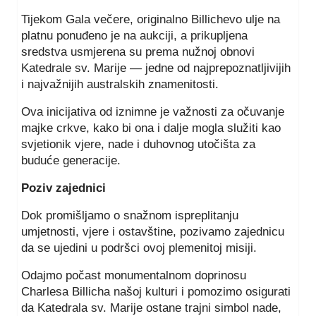
Tijekom Gala večere, originalno Billichevo ulje na
platnu ponuđeno je na aukciji, a prikupljena
sredstva usmjerena su prema nužnoj obnovi
Katedrale sv. Marije — jedne od najprepoznatljivijih
i najvažnijih australskih znamenitosti.
Ova inicijativa od iznimne je važnosti za očuvanje
majke crkve, kako bi ona i dalje mogla služiti kao
svjetionik vjere, nade i duhovnog utočišta za
buduće generacije.
Poziv zajednici
Dok promišljamo o snažnom ispreplitanju
umjetnosti, vjere i ostavštine, pozivamo zajednicu
da se ujedini u podršci ovoj plemenitoj misiji.
Odajmo počast monumentalnom doprinosu
Charlesa Billicha našoj kulturi i pomozimo osigurati
da Katedrala sv. Marije ostane trajni simbol nade,