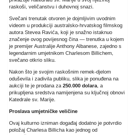
raskoši, veličanstvu i duhovnoj snazi.
Svečani trenutak otvoren je dojmljivim uvodnim
videom u produkciji australsko-hrvatskog filmskog
autora Stevea Ravića, koji je snažno istaknuo
značenje ovog povijesnog čina — trenutka u kojem
je premijer Australije Anthony Albanese, zajedno s
legendarnim umjetnikom Charlesom Billichem,
svečano otkrio sliku.
Nakon što je svojim raskošnim remek-djelom
oduševila i zadivila publiku, slika je ponuđena na
aukciji te je prodana za
250.000 dolara
, a
prikupljena sredstva namijenjena su ključnoj obnovi
Katedrale sv. Marije.
Proslava umjetničke veličine
Ovaj kulturno izniman događaj dodatno je potvrdio
položaj Charlesa Billicha kao jednog od