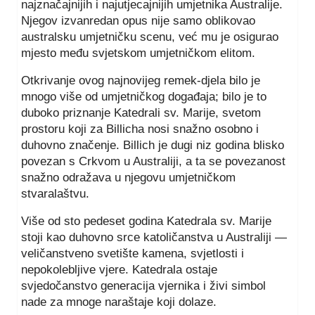
najznačajnijih i najutjecajnijih umjetnika Australije.
Njegov izvanredan opus nije samo oblikovao
australsku umjetničku scenu, već mu je osigurao
mjesto među svjetskom umjetničkom elitom.
Otkrivanje ovog najnovijeg remek-djela bilo je
mnogo više od umjetničkog događaja; bilo je to
duboko priznanje Katedrali sv. Marije, svetom
prostoru koji za Billicha nosi snažno osobno i
duhovno značenje. Billich je dugi niz godina blisko
povezan s Crkvom u Australiji, a ta se povezanost
snažno odražava u njegovu umjetničkom
stvaralaštvu.
Više od sto pedeset godina Katedrala sv. Marije
stoji kao duhovno srce katoličanstva u Australiji —
veličanstveno svetište kamena, svjetlosti i
nepokolebljive vjere. Katedrala ostaje
svjedočanstvo generacija vjernika i živi simbol
nade za mnoge naraštaje koji dolaze.