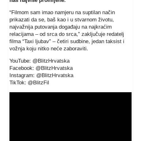
nas najviše promijene.
“Filmom sam imao namjeru na suptilan način
prikazati da se, baš kao i u stvarnom životu,
najvažnija putovanja događaju na najkraćim
relacijama – od srca do srca,” zaključuje redatelj
filma “Taxi ljubav” – četiri sudbine, jedan taksist i
vožnja koju nitko neće zaboraviti.
YouTube: @BlitzHrvatska
Facebook: @BlitzHrvatska
Instagram: @BlitzHrvatska
TikTok: @BlitzFil