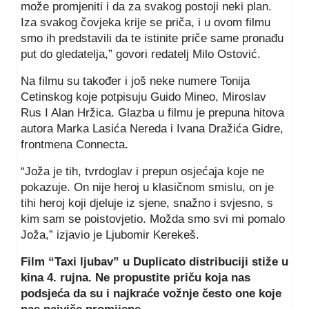
može promjeniti i da za svakog postoji neki plan.
Iza svakog čovjeka krije se priča, i u ovom filmu
smo ih predstavili da te istinite priče same pronađu
put do gledatelja,” govori redatelj Milo Ostović.
Na filmu su također i još neke numere Tonija
Cetinskog koje potpisuju Guido Mineo, Miroslav
Rus I Alan Hržica. Glazba u filmu je prepuna hitova
autora Marka Lasića Nereda i Ivana Dražića Gidre,
frontmena Connecta.
“Joža je tih, tvrdoglav i prepun osjećaja koje ne
pokazuje. On nije heroj u klasičnom smislu, on je
tihi heroj koji djeluje iz sjene, snažno i svjesno, s
kim sam se poistovjetio. Možda smo svi mi pomalo
Joža,” izjavio je Ljubomir Kerekeš.
Film “Taxi ljubav” u Duplicato distribuciji stiže u
kina 4. rujna. Ne propustite priču koja nas
podsjeća da su i najkraće vožnje često one koje