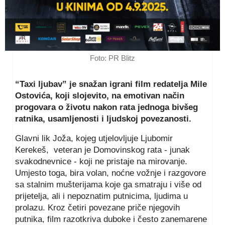
Foto: PR Blitz
“Taxi ljubav” je snažan igrani film redatelja Mile
Ostovića, koji slojevito, na emotivan način
progovara o životu nakon rata jednoga bivšeg
ratnika, usamljenosti i ljudskoj povezanosti.
Glavni lik Joža, kojeg utjelovljuje Ljubomir
Kerekeš, veteran je Domovinskog rata - junak
svakodnevnice - koji ne pristaje na mirovanje.
Umjesto toga, bira volan, noćne vožnje i razgovore
sa stalnim mušterijama koje ga smatraju i više od
prijetelja, ali i nepoznatim putnicima, ljudima u
prolazu. Kroz četiri povezane priče njegovih
putnika, film razotkriva duboke i često zanemarene