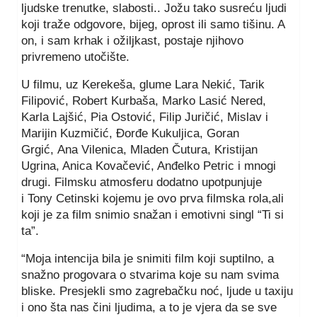
ljudske trenutke, slabosti.. Jožu tako susreću ljudi
koji traže odgovore, bijeg, oprost ili samo tišinu. A
on, i sam krhak i ožiljkast, postaje njihovo
privremeno utočište.
U filmu, uz Kerekeša, glume Lara Nekić, Tarik
Filipović, Robert Kurbaša, Marko Lasić Nered,
Karla Lajšić, Pia Ostović, Filip Juričić, Mislav i
Marijin Kuzmičić, Đorđe Kukuljica, Goran
Grgić, Ana Vilenica, Mladen Čutura, Kristijan
Ugrina, Anica Kovačević, Anđelko Petric i mnogi
drugi. Filmsku atmosferu dodatno upotpunjuje
i Tony Cetinski kojemu je ovo prva filmska rola,ali
koji je za film snimio snažan i emotivni singl “Ti si
ta”.
“Moja intencija bila je snimiti film koji suptilno, a
snažno progovara o stvarima koje su nam svima
bliske. Presjekli smo zagrebačku noć, ljude u taxiju
i ono šta nas čini ljudima, a to je vjera da se sve