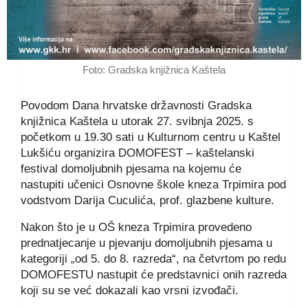
Foto: Gradska knjižnica Kaštela
Povodom Dana hrvatske državnosti Gradska
knjižnica Kaštela u utorak 27. svibnja 2025. s
početkom u 19.30 sati u Kulturnom centru u Kaštel
Lukšiću organizira DOMOFEST – kaštelanski
festival domoljubnih pjesama na kojemu će
nastupiti učenici Osnovne škole kneza Trpimira pod
vodstvom Darija Cuculića, prof. glazbene kulture.
Nakon što je u OŠ kneza Trpimira provedeno
prednatjecanje u pjevanju domoljubnih pjesama u
kategoriji „od 5. do 8. razreda“, na četvrtom po redu
DOMOFESTU nastupit će predstavnici onih razreda
koji su se već dokazali kao vrsni izvođači.