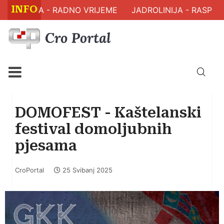
INFO
DRAVLJA - RADNO VRIJEME
JADROLINIJA - RASPORE
DOMOFEST - Kaštelanski
festival domoljubnih
pjesama
CroPortal
25 Svibanj 2025