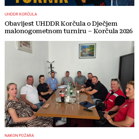
UHDDR KORČULA
Obavijest UHDDR Korčula o Dječjem
malonogometnom turniru – Korčula 2026
NAKON POŽARA