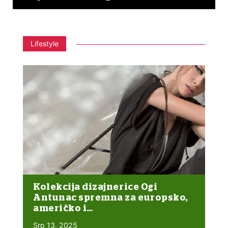
Lifestyle
Kolekcija dizajnerice Ogi
Antunac spremna za europsko,
američko i…
Srp 13, 2025