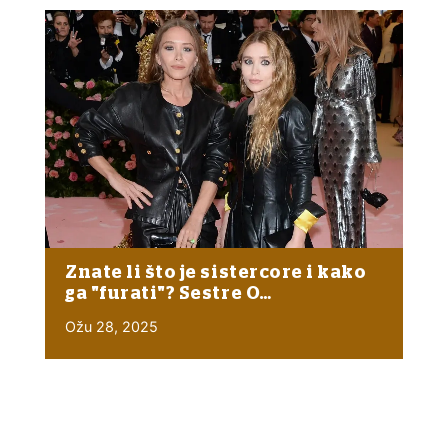
Znate li što je sistercore i kako
ga "furati"? Sestre O…
Ožu 28, 2025