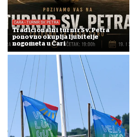
ČARA - TURNIR SV. PETRA
Tradicionalni turnir Sv. Petra
ponovno okuplja ljubitelje
nogometa u Čari