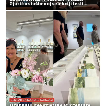
Gjurić u službenoj selekciji festi...
CENTAR ZA KULTURU KORČULA
Istaknuto ime svjetske arhitekture,