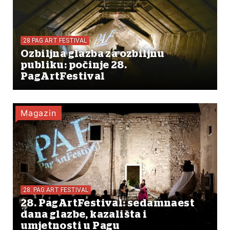
28 PAG ART FESTIVAL
Ozbiljna glazba za ozbiljnu
publiku: počinje 28.
PagArtFestival
Magazin
28. PAG ART FESTIVAL
28. PagArtFestival: sedamnaest
dana glazbe, kazališta i
umjetnosti u Pagu