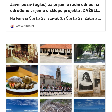
Javni poziv (oglas) za prijam u radni odnos na
određeno vrijeme u sklopu projekta „ZAŽELI–
nisi sam“
Na temelju Članka 28. stavak 3. i Članka 29. Zakona o
službenicima i namještenicima u lokalnoj i područnoj
www.blato.hr
(regionalnoj) samoupravi (NN 86/08, 61/11, 04/18,
112/19, 17/25) te Ugovora o dodjel