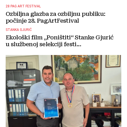
28 PAG ART FESTIVAL
Ozbiljna glazba za ozbiljnu publiku:
počinje 28. PagArtFestival
STANKA GJURIĆ
Ekološki film „Poništiti“ Stanke Gjurić
u službenoj selekciji festi...