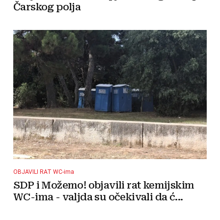
Čarskog polja
OBJAVILI RAT WC-ima
SDP i Možemo! objavili rat kemijskim
WC-ima - valjda su očekivali da ć...