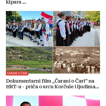
kipara ...
ČARANI O ČARI
Dokumentarni film „Čarani o Čari” na
HRT-u - priča o srcu Korčule i ljudima...