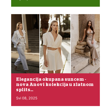
Elegancija okupana suncem -
nova Anovi kolekcija u zlatnom
splits…
Svi 08, 2025