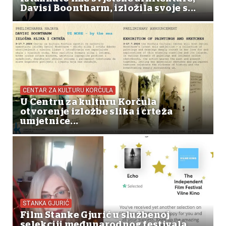
Davisi Boontharm, izložila svoje s...
CENTAR ZA KULTURU KORČULA
U Centru za kulturu Korčula
otvorenje izložbe slika i crteža
umjetnice...
STANKA GJURIĆ
Film Stanke Gjurić u službenoj
selekciji međunarodnog festivala