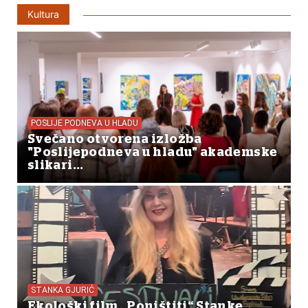
Kultura
POSLIJE PODNEVA U HLADU
Svečano otvorena izložba
"Poslijepodneva u hladu" akademske
slikari...
STANKA GJURIĆ
Ekološki film „Poništiti“ Stanke