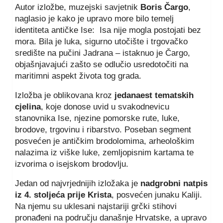
Autor izložbe, muzejski savjetnik
Boris Čargo
,
naglasio je kako je upravo more bilo temelj
identiteta antičke Ise: Isa nije mogla postojati bez
mora. Bila je luka, sigurno utočište i trgovačko
središte na pučini Jadrana – istaknuo je Čargo,
objašnjavajući zašto se odlučio usredotočiti na
maritimni aspekt života tog grada.
Izložba je oblikovana kroz
jedanaest tematskih
cjelina
, koje donose uvid u svakodnevicu
stanovnika Ise, njezine pomorske rute, luke,
brodove, trgovinu i ribarstvo. Poseban segment
posvećen je antičkim brodolomima, arheološkim
nalazima iz viške luke, zemljopisnim kartama te
izvorima o isejskom brodovlju.
Jedan od najvrjednijih izložaka je
nadgrobni natpis
iz 4. stoljeća prije Krista
, posvećen junaku Kaliji.
Na njemu su uklesani najstariji grčki stihovi
pronađeni na području današnje Hrvatske, a upravo