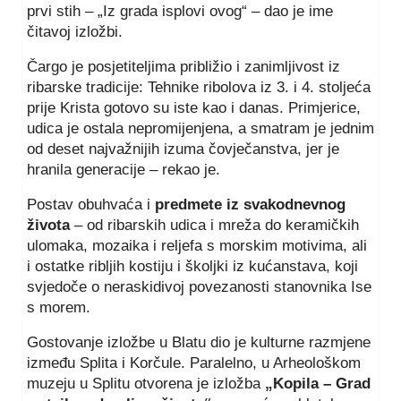
prvi stih – „Iz grada isplovi ovog“ – dao je ime
čitavoj izložbi.
Čargo je posjetiteljima približio i zanimljivost iz
ribarske tradicije: Tehnike ribolova iz 3. i 4. stoljeća
prije Krista gotovo su iste kao i danas. Primjerice,
udica je ostala nepromijenjena, a smatram je jednim
od deset najvažnijih izuma čovječanstva, jer je
hranila generacije – rekao je.
Postav obuhvaća i
predmete iz svakodnevnog
života
– od ribarskih udica i mreža do keramičkih
ulomaka, mozaika i reljefa s morskim motivima, ali
i ostatke ribljih kostiju i školjki iz kućanstava, koji
svjedoče o neraskidivoj povezanosti stanovnika Ise
s morem.
Gostovanje izložbe u Blatu dio je kulturne razmjene
između Splita i Korčule. Paralelno, u Arheološkom
muzeju u Splitu otvorena je izložba
„Kopila – Grad