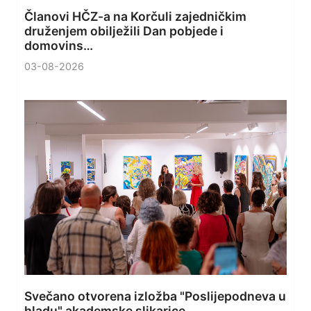
Članovi HČZ-a na Korčuli zajedničkim
druženjem obilježili Dan pobjede i
domovins…
03-08-2026
Svečano otvorena izložba "Poslijepodneva u
hladu" akademske slikarice …