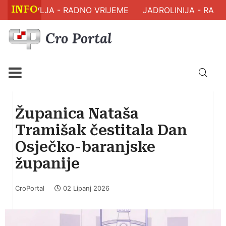
INFO
 ZDRAVLJA - RADNO VRIJEME
JADROLINIJA - RASPO
Županica Nataša
Tramišak čestitala Dan
Osječko-baranjske
županije
CroPortal
02 Lipanj 2026