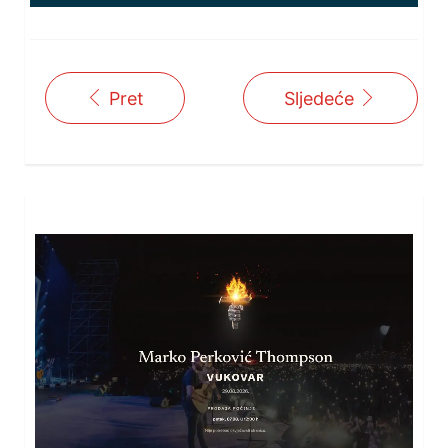
Pret
Sljedeće