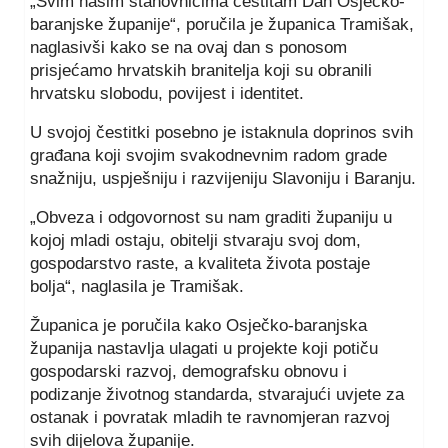
„Svim našim stanovnicima čestitam Dan Osječko-
baranjske županije“, poručila je županica Tramišak,
naglasivši kako se na ovaj dan s ponosom
prisjećamo hrvatskih branitelja koji su obranili
hrvatsku slobodu, povijest i identitet.
U svojoj čestitki posebno je istaknula doprinos svih
građana koji svojim svakodnevnim radom grade
snažniju, uspješniju i razvijeniju Slavoniju i Baranju.
„Obveza i odgovornost su nam graditi županiju u
kojoj mladi ostaju, obitelji stvaraju svoj dom,
gospodarstvo raste, a kvaliteta života postaje
bolja“, naglasila je Tramišak.
Županica je poručila kako Osječko-baranjska
županija nastavlja ulagati u projekte koji potiču
gospodarski razvoj, demografsku obnovu i
podizanje životnog standarda, stvarajući uvjete za
ostanak i povratak mladih te ravnomjeran razvoj
svih dijelova županije.