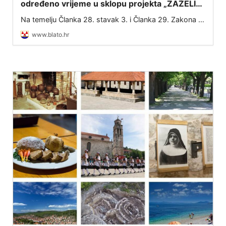
određeno vrijeme u sklopu projekta „ZAŽELI–
nisi sam“
Na temelju Članka 28. stavak 3. i Članka 29. Zakona o
službenicima i namještenicima u lokalnoj i područnoj
www.blato.hr
(regionalnoj) samoupravi (NN 86/08, 61/11, 04/18,
112/19, 17/25) te Ugovora o dodjel