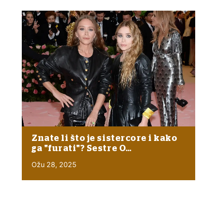
Znate li što je sistercore i kako
ga "furati"? Sestre O…
Ožu 28, 2025