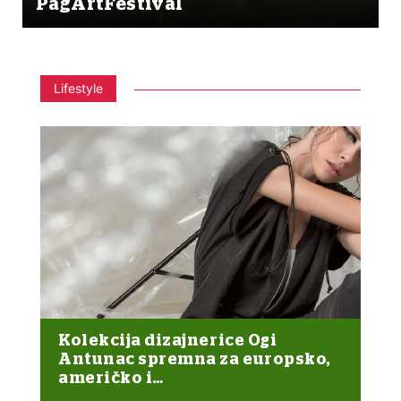
PagArtFestival
Lifestyle
Kolekcija dizajnerice Ogi
Antunac spremna za europsko,
američko i…