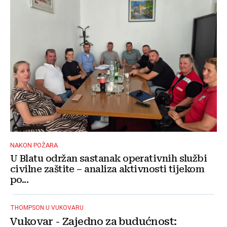
NAKON POŽARA
U Blatu održan sastanak operativnih službi
civilne zaštite – analiza aktivnosti tijekom
po...
THOMPSON U VUKOVARU
Vukovar - Zajedno za budućnost: