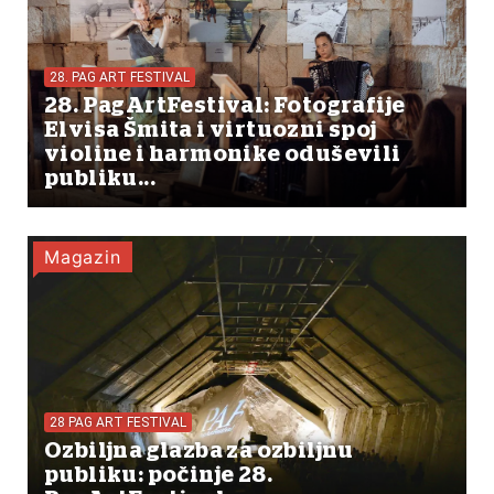
28. PAG ART FESTIVAL
28. PagArtFestival: Fotografije
Elvisa Šmita i virtuozni spoj
violine i harmonike oduševili
publiku...
Magazin
28 PAG ART FESTIVAL
Ozbiljna glazba za ozbiljnu
publiku: počinje 28.