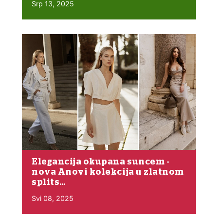
Srp 13, 2025
Elegancija okupana suncem -
nova Anovi kolekcija u zlatnom
splits…
Svi 08, 2025