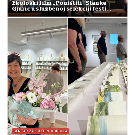
Ekološki film „Poništiti“ Stanke
Gjurić u službenoj selekciji festi...
CENTAR ZA KULTURU KORČULA