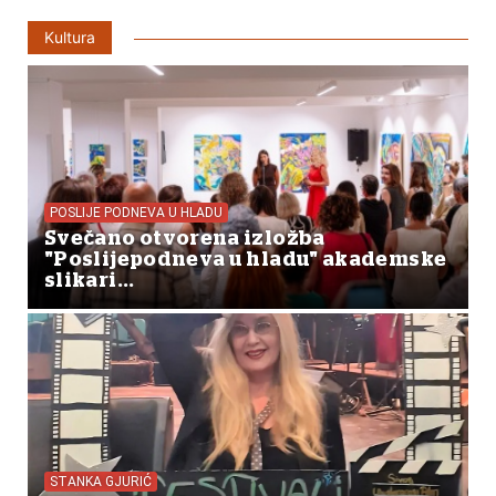
Kultura
POSLIJE PODNEVA U HLADU
Svečano otvorena izložba
"Poslijepodneva u hladu" akademske
slikari...
STANKA GJURIĆ