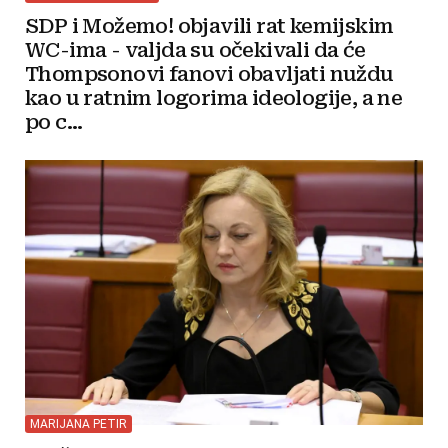
SDP i Možemo! objavili rat kemijskim
WC-ima - valjda su očekivali da će
Thompsonovi fanovi obavljati nuždu
kao u ratnim logorima ideologije, a ne
po c...
MARIJANA PETIR