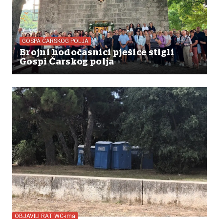
GOSPA ČARSKOG POLJA
Brojni hodočasnici pješice stigli
Gospi Čarskog polja
OBJAVILI RAT WC-ima