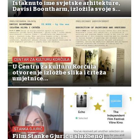
Istaknuto ime svjetske arhitekture,
Davisi Boontharm, izložila svoje s...
CENTAR ZA KULTURU KORČULA
U Centru za kulturu Korčula
otvorenje izložbe slika i crteža
umjetnice...
STANKA GJURIĆ
Film Stanke Gjurić u službenoj