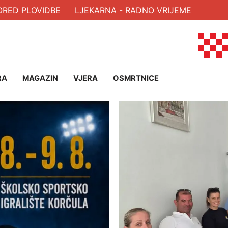
PLOVIDBE
LJEKARNA - RADNO VRIJEME
RA
MAGAZIN
VJERA
OSMRTNICE