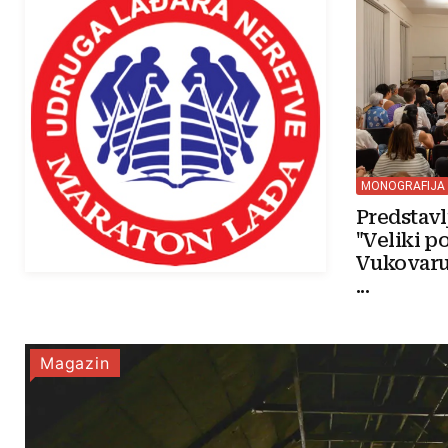
MONOGRAFIJA
Predstav
"Veliki p
Vukovaru
...
Magazin