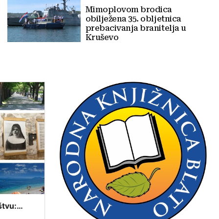
Mimoplovom brodica
obilježena 35. obljetnica
prebacivanja branitelja u
Kruševo
štvu:
tavovima