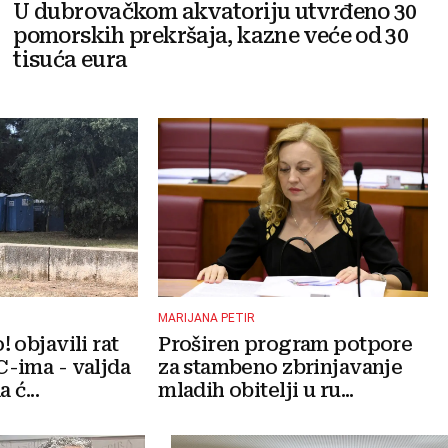
U dubrovačkom akvatoriju utvrđeno 30
pomorskih prekršaja, kazne veće od 30
tisuća eura
MARIJANA PETIR
 objavili rat
Proširen program potpore
-ima - valjda
za stambeno zbrinjavanje
 ć...
mladih obitelji u ru...