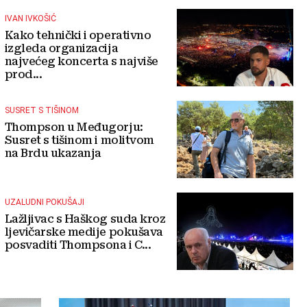
IVAN IVKOŠIĆ
Kako tehnički i operativno
izgleda organizacija
najvećeg koncerta s najviše
prod...
SUSRET S TIŠINOM
Thompson u Međugorju:
Susret s tišinom i molitvom
na Brdu ukazanja
UZALUDNI POKUŠAJI
Lažljivac s Haškog suda kroz
ljevičarske medije pokušava
posvaditi Thompsona i C...