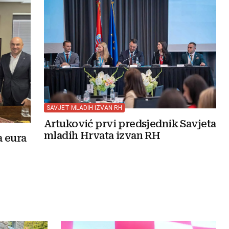
SAVJET MLADIH IZVAN RH
Artuković prvi predsjednik Savjeta
mladih Hrvata izvan RH
a eura