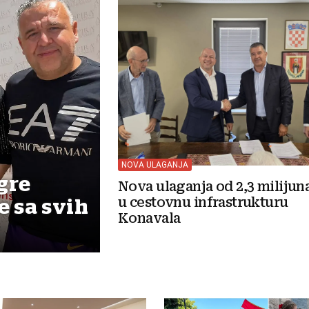
NOVA ULAGANJA
gre
Nova ulaganja od 2,3 milijun
u cestovnu infrastrukturu
e sa svih
Konavala