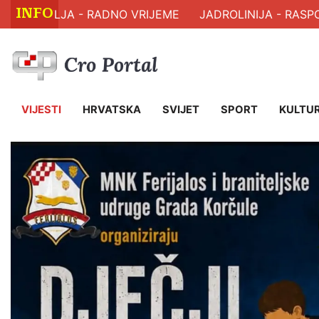
INFO
AVLJA - RADNO VRIJEME
JADROLINIJA - RASPORED 
VIJESTI
HRVATSKA
SVIJET
SPORT
KULTU