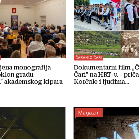
ČARANI O ČARI
Dokumentarni film „Č
ljena monografija
Čari” na HRT-u - priča
oklon gradu
Korčule i ljudima...
" akademskog kipara
Magazin