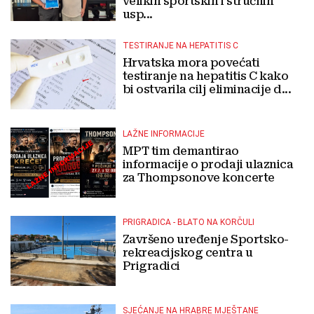
velikih sportskih i stručnih
usp...
TESTIRANJE NA HEPATITIS C
Hrvatska mora povećati
testiranje na hepatitis C kako
bi ostvarila cilj eliminacije d...
LAŽNE INFORMACIJE
MPT tim demantirao
informacije o prodaji ulaznica
za Thompsonove koncerte
PRIGRADICA - BLATO NA KORČULI
Završeno uređenje Sportsko-
rekreacijskog centra u
Prigradici
SJEĆANJE NA HRABRE MJEŠTANE