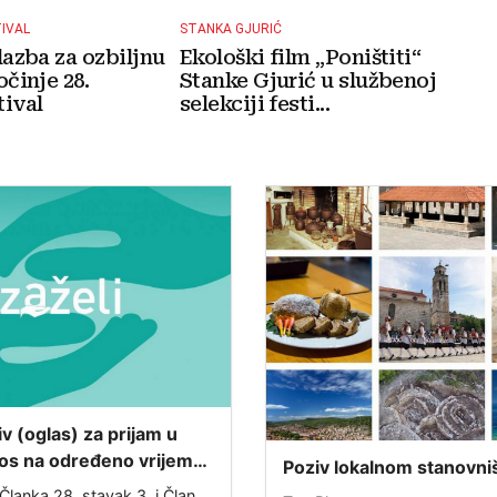
TIVAL
STANKA GJURIĆ
lazba za ozbiljnu
Ekološki film „Poništiti“
očinje 28.
Stanke Gjurić u službenoj
ival
selekciji festi...
iv (oglas) za prijam u
os na određeno vrijeme
Poziv lokalnom stanovni
projekta „ZAŽELI– nisi
Ispunjavanje ankete o s
Članka 28. stavak 3. i Članka