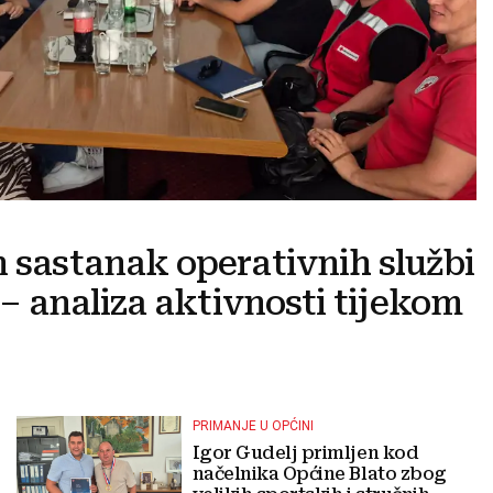
n sastanak operativnih službi
e – analiza aktivnosti tijekom
PRIMANJE U OPĆINI
Igor Gudelj primljen kod
načelnika Općine Blato zbog