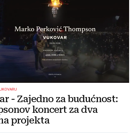
VUKOVARU
r - Zajedno za budućnost:
sonov koncert za dva
na projekta