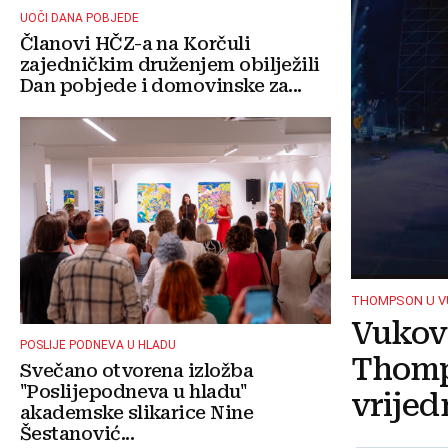
UOČI DANA POBJEDE
Članovi HČZ-a na Korčuli
zajedničkim druženjem obilježili
Dan pobjede i domovinske za...
THOMPSON U 
Vukova
POSLIJE PODNEVA U HLADU
Thomp
Svečano otvorena izložba
"Poslijepodneva u hladu"
vrijed
akademske slikarice Nine
Šestanović...