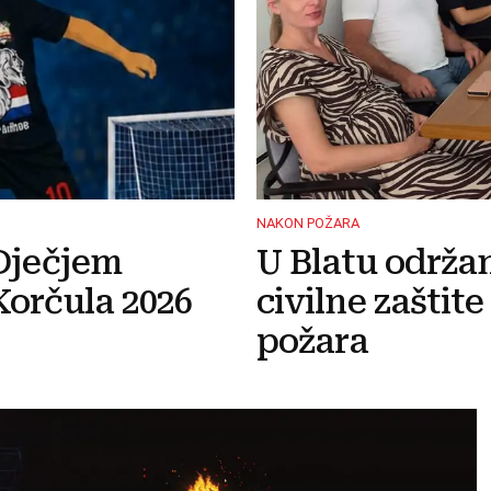
NAKON POŽARA
Dječjem
U Blatu održa
orčula 2026
civilne zaštit
požara