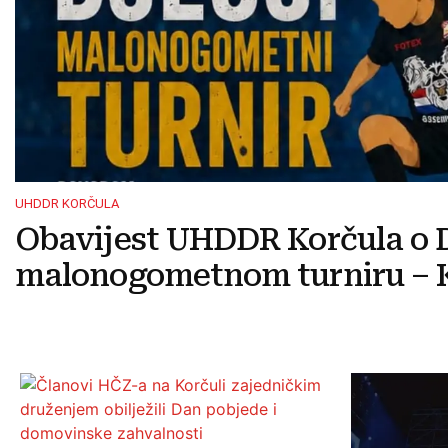
UHDDR KORČULA
Obavijest UHDDR Korčula o 
malonogometnom turniru – K