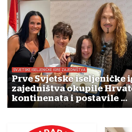
SVJETSKE ISELJENIČKE IGRE ZAJEDNIŠTVA
Prve Svjetske iseljeničke i
zajedništva okupile Hrvat
kontinenata i postavile ...