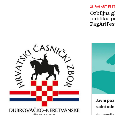
28 PAG ART FES
Ozbiljna g
publiku: p
PagArtFest
Javni poz
radni odn
u sklopu 
Na temelju 