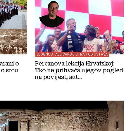
JUGONOSTALGIČARSKI STRAH OD USTAŠA
arani o
Percanova lekcija Hrvatskoj:
 o srcu
Tko ne prihvaća njegov pogled
na povijest, aut...