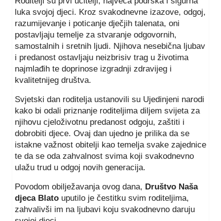
Roditelji su prvi učitelji, najveća podrška i sigurna
luka svojoj djeci. Kroz svakodnevne izazove, odgoj,
razumijevanje i poticanje dječjih talenata, oni
postavljaju temelje za stvaranje odgovornih,
samostalnih i sretnih ljudi. Njihova nesebična ljubav
i predanost ostavljaju neizbrisiv trag u životima
najmlađih te doprinose izgradnji zdravijeg i
kvalitetnijeg društva.
Svjetski dan roditelja ustanovili su Ujedinjeni narodi
kako bi odali priznanje roditeljima diljem svijeta za
njihovu cjeloživotnu predanost odgoju, zaštiti i
dobrobiti djece. Ovaj dan ujedno je prilika da se
istakne važnost obitelji kao temelja svake zajednice
te da se oda zahvalnost svima koji svakodnevno
ulažu trud u odgoj novih generacija.
Povodom obilježavanja ovog dana,
Društvo Naša
djeca Blato
uputilo je čestitku svim roditeljima,
zahvalivši im na ljubavi koju svakodnevno daruju
svojoj djeci.