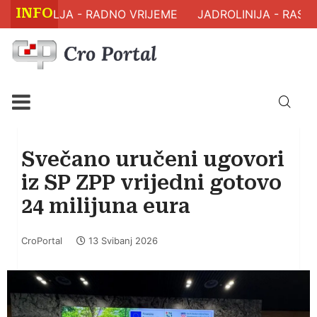
INFO
 ZDRAVLJA - RADNO VRIJEME
JADROLINIJA - RASPO
Svečano uručeni ugovori
iz SP ZPP vrijedni gotovo
24 milijuna eura
CroPortal
13 Svibanj 2026