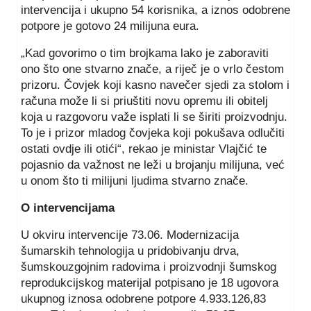
intervencija i ukupno 54 korisnika, a iznos odobrene
potpore je gotovo 24 milijuna eura.
„Kad govorimo o tim brojkama lako je zaboraviti
ono što one stvarno znače, a riječ je o vrlo čestom
prizoru. Čovjek koji kasno navečer sjedi za stolom i
računa može li si priuštiti novu opremu ili obitelj
koja u razgovoru važe isplati li se širiti proizvodnju.
To je i prizor mladog čovjeka koji pokušava odlučiti
ostati ovdje ili otići“, rekao je ministar Vlajčić te
pojasnio da važnost ne leži u brojanju milijuna, već
u onom što ti milijuni ljudima stvarno znače.
O intervencijama
U okviru intervencije 73.06. Modernizacija
šumarskih tehnologija u pridobivanju drva,
šumskouzgojnim radovima i proizvodnji šumskog
reprodukcijskog materijal potpisano je 18 ugovora
ukupnog iznosa odobrene potpore 4.933.126,83