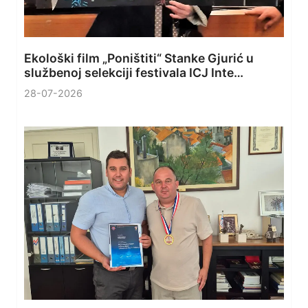
Ekološki film „Poništiti“ Stanke Gjurić u
službenoj selekciji festivala ICJ Inte…
28-07-2026