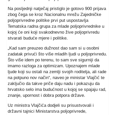
Na posljednji natječaj pristiglo je gotovo 900 prijava
zbog čega se kroz Nacionalnu mrežu Zajedničke
poljoprivredne politike prvi put uspostavlja
Tematska radna grupa za mlade poljoprivrednike u
kojoj će oni koji svakodnevno žive poljoprivredu
stvarati buduće mjere i politike.
„Kad sam preuzeo dužnost dao sam si u osobni
zadatak privući što više mladih ljudi u poljoprivredu.
Što više idem po terenu, to sam sve sigurniji da
imamo razloga za optimizam. Upoznajem mlade
ljude koji su ostali na zemlji svojih roditelja, ali rade
na potpuno nov način“, naveo je ministar Vlajčić te
zaključio da takve priče daju nadu i pokazuju da
hrvatsko selo ima budućnost u kojoj se spajaju rad,
znanje, upornost i dobra potpora države.
Uz ministra Vlajčića dodjeli su prisustvovali i
državni tajnici Ministarstva poljoprivrede,