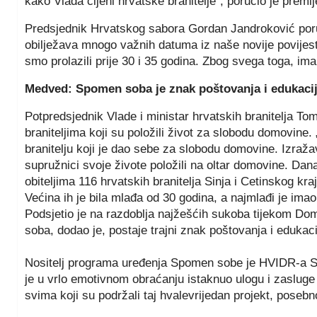
kako Vlada cijeni hrvatske branitelje“, poručio je premij
Predsjednik Hrvatskog sabora Gordan Jandroković poruč
obilježava mnogo važnih datuma iz naše novije povijest
smo prolazili prije 30 i 35 godina. Zbog svega toga, im
Medved: Spomen soba je znak poštovanja i edukacij
Potpredsjednik Vlade i ministar hrvatskih branitelja T
braniteljima koji su položili život za slobodu domovi
branitelju koji je dao sebe za slobodu domovine. Izražav
supružnici svoje živote položili na oltar domovine. Da
obiteljima 116 hrvatskih branitelja Sinja i Cetinskog kra
Većina ih je bila mlađa od 30 godina, a najmlađi je im
Podsjetio je na razdoblja najžešćih sukoba tijekom Do
soba, dodao je, postaje trajni znak poštovanja i edukac
Nositelj programa uređenja Spomen sobe je HVIDR-a Sinj
je u vrlo emotivnom obraćanju istaknuo ulogu i zasluge h
svima koji su podržali taj hvalevrijedan projekt, posebn