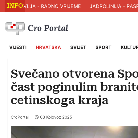
INFO
 ZDRAVLJA - RADNO VRIJEME
JADROLINIJA - RASPO
VIJESTI
HRVATSKA
SVIJET
SPORT
KULTU
Svečano otvorena Spo
čast poginulim branite
cetinskoga kraja
CroPortal
03 Kolovoz 2025