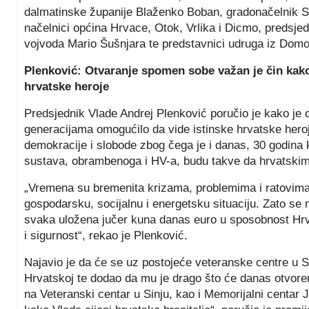
dalmatinske županije Blaženko Boban, gradonačelnik Sin
načelnici općina Hrvace, Otok, Vrlika i Dicmo, predsjed
vojvoda Mario Šušnjara te predstavnici udruga iz Domo
Plenković: Otvaranje spomen sobe važan je čin kako
hrvatske heroje
Predsjednik Vlade Andrej Plenković poručio je kako je
generacijama omogućilo da vide istinske hrvatske heroj
demokracije i slobode zbog čega je i danas, 30 godina 
sustava, obrambenoga i HV-a, budu takve da hrvatskim
„Vremena su bremenita krizama, problemima i ratovima i
gospodarsku, socijalnu i energetsku situaciju. Zato se
svaka uložena jučer kuna danas euro u sposobnost Hrva
i sigurnost“, rekao je Plenković.
Najavio je da će se uz postojeće veteranske centre u Sinj
Hrvatskoj te dodao da mu je drago što će danas otvore
na Veteranski centar u Sinju, kao i Memorijalni centar 