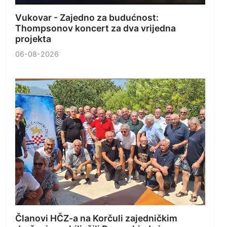
Vukovar - Zajedno za budućnost:
Thompsonov koncert za dva vrijedna
projekta
06-08-2026
Članovi HČZ-a na Korčuli zajedničkim