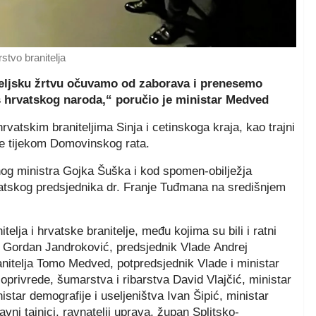
rstvo branitelja
iteljsku žrtvu očuvamo od zaborava i prenesemo
 hrvatskog naroda,“ poručio je ministar Medved
tskim braniteljima Sinja i cetinskoga kraja, kao trajni
ne tijekom Domovinskog rata.
og ministra Gojka Šuška i kod spomen-obilježja
vatskog predsjednika dr. Franje Tuđmana na središnjem
telja i hrvatske branitelje, među kojima su bili i ratni
a Gordan Jandroković, predsjednik Vlade Andrej
anitelja Tomo Medved, potpredsjednik Vlade i ministar
oprivrede, šumarstva i ribarstva David Vlajčić, ministar
tar demografije i useljeništva Ivan Šipić, ministar
vni tajnici, ravnatelji uprava, župan Splitsko-