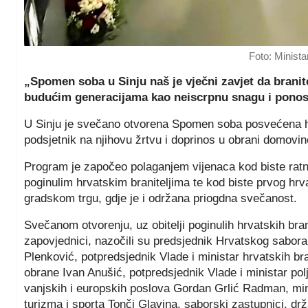
Foto: Minista
„Spomen soba u Sinju naš je vječni zavjet da bran
budućim generacijama kao neiscrpnu snagu i ponos
U Sinju je svečano otvorena Spomen soba posvećena hrva
podsjetnik na njihovu žrtvu i doprinos u obrani domovi
Program je započeo polaganjem vijenaca kod biste ratn
poginulim hrvatskim braniteljima te kod biste prvog hr
gradskom trgu, gdje je i održana priogdna svečanost.
Svečanom otvorenju, uz obitelji poginulih hrvatskih brani
zapovjednici, nazočili su predsjednik Hrvatskog sabor
Plenković, potpredsjednik Vlade i ministar hrvatskih br
obrane Ivan Anušić, potpredsjednik Vlade i ministar polj
vanjskih i europskih poslova Gordan Grlić Radman, minis
turizma i sporta Tonči Glavina, saborski zastupnici, drža