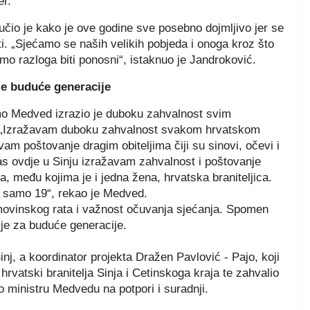
er.
io je kako je ove godine sve posebno dojmljivo jer se
i. „Sjećamo se naših velikih pobjeda i onoga kroz što
amo razloga biti ponosni“, istaknuo je Jandroković.
e buduće generacije
omo Medved izrazio je duboku zahvalnost svim
ne. „Izražavam duboku zahvalnost svakom hrvatskom
am poštovanje dragim obiteljima čiji su sinovi, očevi i
nas ovdje u Sinju izražavam zahvalnost i poštovanje
ja, među kojima je i jedna žena, hrvatska braniteljica.
ao samo 19“, rekao je Medved.
movinskog rata i važnost očuvanja sjećanja. Spomen
ije za buduće generacije.
, a koordinator projekta Dražen Pavlović - Pajo, koji
rvatski branitelja Sinja i Cetinskoga kraja te zahvalio
o ministru Medvedu na potpori i suradnji.