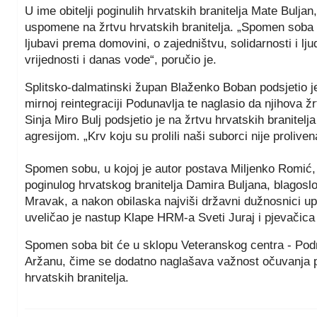
U ime obitelji poginulih hrvatskih branitelja Mate Buljan
uspomene na žrtvu hrvatskih branitelja. „Spomen soba 
ljubavi prema domovini, o zajedništvu, solidarnosti i lju
vrijednosti i danas vode“, poručio je.
Splitsko-dalmatinski župan Blaženko Boban podsjetio je n
mirnoj reintegraciji Podunavlja te naglasio da njihova ž
Sinja Miro Bulj podsjetio je na žrtvu hrvatskih branitelj
agresijom. „Krv koju su prolili naši suborci nije proliven
Spomen sobu, u kojoj je autor postava Miljenko Romić, 
poginulog hrvatskog branitelja Damira Buljana, blagoslo
Mravak, a nakon obilaska najviši državni dužnosnici up
uveličao je nastup Klape HRM-a Sveti Juraj i pjevačica
Spomen soba bit će u sklopu Veteranskog centra - Podru
Aržanu, čime se dodatno naglašava važnost očuvanja po
hrvatskih branitelja.