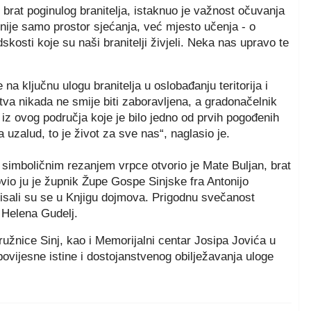
, brat poginulog branitelja, istaknuo je važnost očuvanja
nije samo prostor sjećanja, već mjesto učenja - o
dskosti koje su naši branitelji živjeli. Neka nas upravo te
a ključnu ulogu branitelja u oslobađanju teritorija i
rtva nikada ne smije biti zaboravljena, a gradonačelnik
a iz ovog područja koje je bilo jedno od prvih pogođenih
a uzalud, to je život za sve nas“, naglasio je.
simboličnim rezanjem vrpce otvorio je Mate Buljan, brat
vio ju je župnik Župe Gospe Sinjske fra Antonijo
isali su se u Knjigu dojmova. Prigodnu svečanost
 Helena Gudelj.
žnice Sinj, kao i Memorijalni centar Josipa Jovića u
vijesne istine i dostojanstvenog obilježavanja uloge