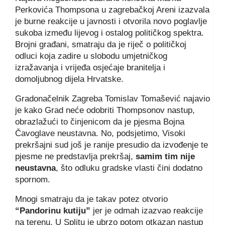
Perkovića Thompsona u zagrebačkoj Areni izazvala
je burne reakcije u javnosti i otvorila novo poglavlje
sukoba između lijevog i ostalog političkog spektra.
Brojni građani, smatraju da je riječ o političkoj
odluci koja zadire u slobodu umjetničkog
izražavanja i vrijeđa osjećaje branitelja i
domoljubnog dijela Hrvatske.
Gradonačelnik Zagreba Tomislav Tomašević najavio
je kako Grad neće odobriti Thompsonov nastup,
obrazlažući to činjenicom da je pjesma Bojna
Čavoglave neustavna. No, podsjetimo, Visoki
prekršajni sud još je ranije presudio da izvođenje te
pjesme ne predstavlja prekršaj,
samim tim nije
neustavna
, što odluku gradske vlasti čini dodatno
spornom.
Mnogi smatraju da je takav potez otvorio
“Pandorinu kutiju”
jer je odmah izazvao reakcije
na terenu. U Splitu je ubrzo potom otkazan nastup