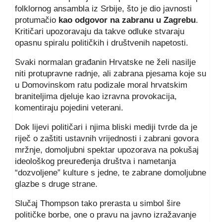
folklornog ansambla iz Srbije, što je dio javnosti
protumačio
kao odgovor na zabranu u Zagrebu
.
Kritičari upozoravaju da takve odluke stvaraju
opasnu spiralu političkih i društvenih napetosti.
Svaki normalan građanin Hrvatske ne želi nasilje
niti protupravne radnje, ali zabrana pjesama koje su
u Domovinskom ratu podizale moral hrvatskim
braniteljima djeluje kao izravna provokacija,
komentiraju pojedini veterani.
Dok lijevi političari i njima bliski mediji tvrde da je
riječ o zaštiti ustavnih vrijednosti i zabrani govora
mržnje, domoljubni spektar upozorava na pokušaj
ideološkog preuređenja društva i nametanja
“dozvoljene” kulture s jedne, te zabrane domoljubne
glazbe s druge strane.
Slučaj Thompson tako prerasta u simbol šire
političke borbe, one o pravu na javno izražavanje