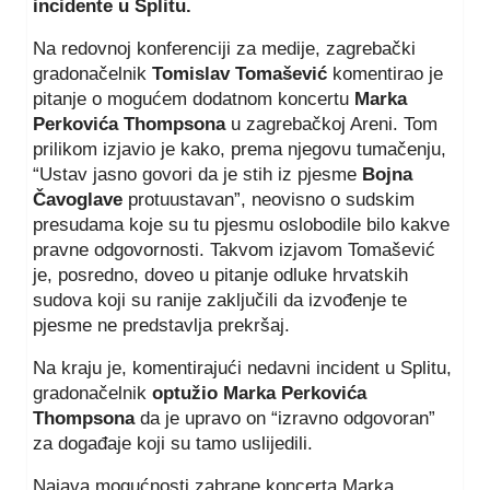
incidente u Splitu.
Na redovnoj konferenciji za medije, zagrebački
gradonačelnik
Tomislav Tomašević
komentirao je
pitanje o mogućem dodatnom koncertu
Marka
Perkovića Thompsona
u zagrebačkoj Areni. Tom
prilikom izjavio je kako, prema njegovu tumačenju,
“Ustav jasno govori da je stih iz pjesme
Bojna
Čavoglave
protuustavan”, neovisno o sudskim
presudama koje su tu pjesmu oslobodile bilo kakve
pravne odgovornosti. Takvom izjavom Tomašević
je, posredno, doveo u pitanje odluke hrvatskih
sudova koji su ranije zaključili da izvođenje te
pjesme ne predstavlja prekršaj.
Na kraju je, komentirajući nedavni incident u Splitu,
gradonačelnik
optužio Marka Perkovića
Thompsona
da je upravo on “izravno odgovoran”
za događaje koji su tamo uslijedili.
Najava mogućnosti zabrane koncerta Marka