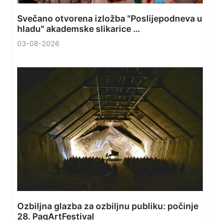
Svečano otvorena izložba "Poslijepodneva u
hladu" akademske slikarice …
03-08-2026
Ozbiljna glazba za ozbiljnu publiku: počinje
28. PagArtFestival