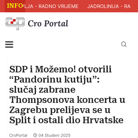
INFO
 ZDRAVLJA - RADNO VRIJEME
JADROLINIJA - RASPO
SDP i Možemo! otvorili
“Pandorinu kutiju”:
slučaj zabrane
Thompsonova koncerta u
Zagrebu prelijeva se u
Split i ostali dio Hrvatske
CroPortal
04 Studeni 2025