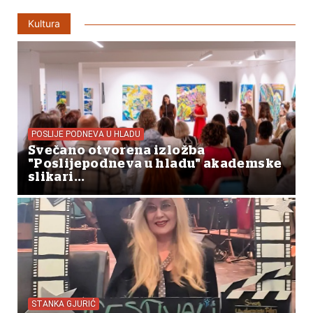
Kultura
POSLIJE PODNEVA U HLADU
Svečano otvorena izložba
"Poslijepodneva u hladu" akademske
slikari...
STANKA GJURIĆ