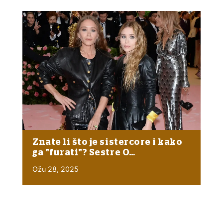
Znate li što je sistercore i kako
ga "furati"? Sestre O…
Ožu 28, 2025