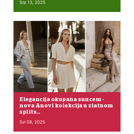
Srp 13, 2025
Elegancija okupana suncem -
nova Anovi kolekcija u zlatnom
splits…
Svi 08, 2025