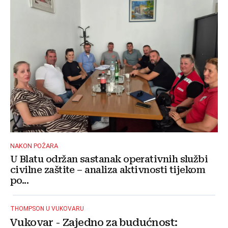
NAKON POŽARA
U Blatu održan sastanak operativnih službi
civilne zaštite – analiza aktivnosti tijekom
po...
THOMPSON U VUKOVARU
Vukovar - Zajedno za budućnost: