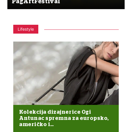
PagArtFestival
Lifestyle
Kolekcija dizajnerice Ogi
Antunac spremna za europsko,
američko i…