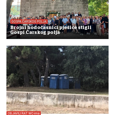
GOSPA ČARSKOG POLJA
Brojni hodočasnici pješice stigli
Gospi Čarskog polja
OBJAVILI RAT WC-ima