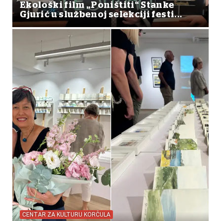
Ekološki film „Poništiti“ Stanke
Gjurić u službenoj selekciji festi...
CENTAR ZA KULTURU KORČULA