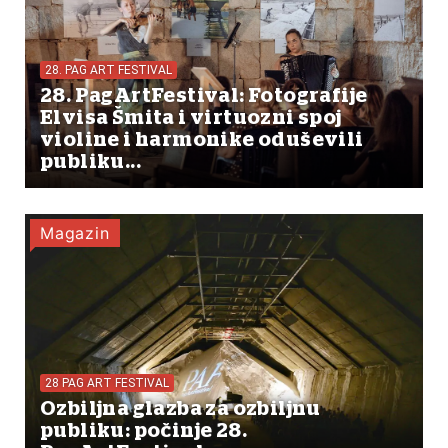
28. PAG ART FESTIVAL
28. PagArtFestival: Fotografije
Elvisa Šmita i virtuozni spoj
violine i harmonike oduševili
publiku...
Magazin
28 PAG ART FESTIVAL
Ozbiljna glazba za ozbiljnu
publiku: počinje 28.