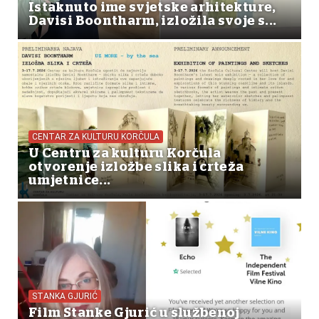
Istaknuto ime svjetske arhitekture,
Davisi Boontharm, izložila svoje s...
CENTAR ZA KULTURU KORČULA
U Centru za kulturu Korčula
otvorenje izložbe slika i crteža
umjetnice...
STANKA GJURIĆ
Film Stanke Gjurić u službenoj