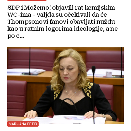
SDP i Možemo! objavili rat kemijskim
WC-ima - valjda su očekivali da će
Thompsonovi fanovi obavljati nuždu
kao u ratnim logorima ideologije, a ne
po c...
MARIJANA PETIR