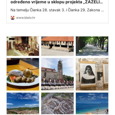
određeno vrijeme u sklopu projekta „ZAŽELI–
nisi sam“
Na temelju Članka 28. stavak 3. i Članka 29. Zakona o
službenicima i namještenicima u lokalnoj i područnoj
www.blato.hr
(regionalnoj) samoupravi (NN 86/08, 61/11, 04/18,
112/19, 17/25) te Ugovora o dodjel