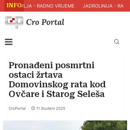
INFO
M ZDRAVLJA - RADNO VRIJEME
JADROLINIJA - RASP
Pronađeni posmrtni
ostaci žrtava
Domovinskog rata kod
Ovčare i Starog Seleša
CroPortal
11 Studeni 2025