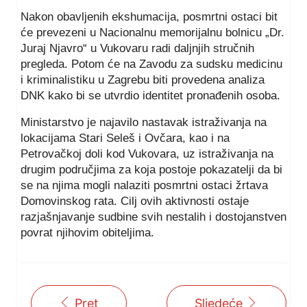
Nakon obavljenih ekshumacija, posmrtni ostaci bit
će prevezeni u Nacionalnu memorijalnu bolnicu „Dr.
Juraj Njavro“ u Vukovaru radi daljnjih stručnih
pregleda. Potom će na Zavodu za sudsku medicinu
i kriminalistiku u Zagrebu biti provedena analiza
DNK kako bi se utvrdio identitet pronađenih osoba.
Ministarstvo je najavilo nastavak istraživanja na
lokacijama Stari Seleš i Ovčara, kao i na
Petrovačkoj doli kod Vukovara, uz istraživanja na
drugim područjima za koja postoje pokazatelji da bi
se na njima mogli nalaziti posmrtni ostaci žrtava
Domovinskog rata. Cilj ovih aktivnosti ostaje
razjašnjavanje sudbine svih nestalih i dostojanstven
povrat njihovim obiteljima.
Pret
Sljedeće