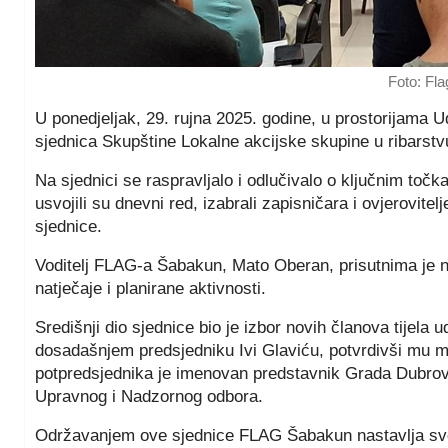
Foto: Fl
U ponedjeljak, 29. rujna 2025. godine, u prostorijama U
sjednica Skupštine Lokalne akcijske skupine u ribars
Na sjednici se raspravljalo i odlučivalo o ključnim toč
usvojili su dnevni red, izabrali zapisničara i ovjerovitel
sjednice.
Voditelj FLAG-a Šabakun, Mato Oberan, prisutnima je na
natječaje i planirane aktivnosti.
Središnji dio sjednice bio je izbor novih članova tijela
dosadašnjem predsjedniku Ivi Glaviću, potvrdivši mu 
potpredsjednika je imenovan predstavnik Grada Dubrovni
Upravnog i Nadzornog odbora.
Održavanjem ove sjednice FLAG Šabakun nastavlja svoj k