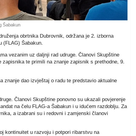
ag Šabakun
druženja obrtnika Dubrovnik, održana je 2. izborna
tvu (FLAG) Šabakun.
kama vezanim uz daljnji rad udruge. Članovi Skupštine
je zapisnika te primili na znanje zapisnik s prethodne, 9.
 znanje dao izvještaj o radu te predstavio aktualne
 udruge. Članovi Skupštine ponovno su ukazali povjerenje
mandat na čelu FLAG-a Šabakun i u idućem razdoblju. Za
ka, a izabrani su i redovni i zamjenski članovi
ontinuitet u razvoju i potpori ribarstvu na