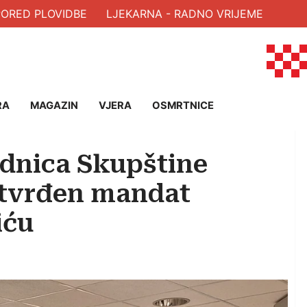
RED PLOVIDBE
LJEKARNA - RADNO VRIJEME
RA
MAGAZIN
VJERA
OSMRTNICE
ednica Skupštine
tvrđen mandat
iću