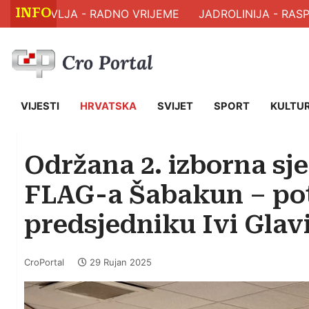
INFO
M ZDRAVLJA - RADNO VRIJEME
JADROLINIJA - RASPO
VIJESTI
HRVATSKA
SVIJET
SPORT
KULTU
Održana 2. izborna sj
FLAG-a Šabakun – po
predsjedniku Ivi Glav
CroPortal
29 Rujan 2025