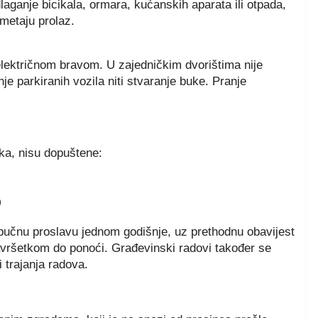
dlaganje bicikala, ormara, kućanskih aparata ili otpada,
ometaju prolaz.
električnom bravom. U zajedničkim dvorištima nije
e parkiranih vozila niti stvaranje buke. Pranje
ka, nisu dopuštene:
0
 bučnu proslavu jednom godišnje, uz prethodnu obavijest
vršetkom do ponoći. Građevinski radovi također se
 trajanja radova.