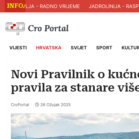
INFO
 ZDRAVLJA - RADNO VRIJEME
JADROLINIJA - RASPO
VIJESTI
HRVATSKA
SVIJET
SPORT
KULTU
Novi Pravilnik o kućn
pravila za stanare vi
CroPortal
26 Ožujak 2025