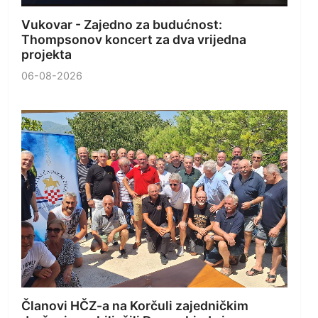
Vukovar - Zajedno za budućnost:
Thompsonov koncert za dva vrijedna
projekta
06-08-2026
Članovi HČZ-a na Korčuli zajedničkim