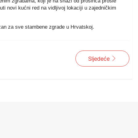
enim zgradama, koji je na snazi od prosinca prošle
i novi kućni red na vidljivoj lokaciji u zajedničkim
ezan za sve stambene zgrade u Hrvatskoj.
Sljedeće