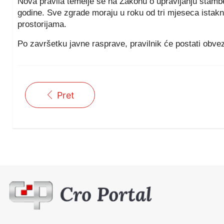
Nova pravila temelje se na Zakonu o upravljanju stamb
godine. Sve zgrade moraju u roku od tri mjeseca istaknut
prostorijama.
Po završetku javne rasprave, pravilnik će postati obv
Pret