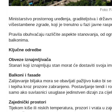
Foto: 
Ministarstvo prostornog uređenja, graditeljstva i držav
višestambene zgrade, koji je trenutno u fazi javne rasp
Pravila obuhvaćaju različite aspekte stanovanja, od ogr
balkonima.
Ključne odredbe
Obveze iznajmljivača
Stanari koji iznajmljuju stan morat će dostaviti svoja 
Balkoni i fasade
Zalijevanje biljaka mora se obavljati pažljivo kako bi se
i tepiha kroz prozore zabranjeno. Postavljanje tendi i 
samo ako suvlasnici usuglase jedinstven dizajn za cije
Zajednički prostori
Tijekom kiše ili niskih temperatura, prozori i vrata u z