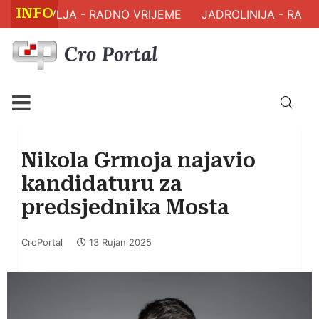
INFO
M ZDRAVLJA - RADNO VRIJEME
JADROLINIJA - RASPO
Nikola Grmoja najavio
kandidaturu za
predsjednika Mosta
CroPortal
13 Rujan 2025