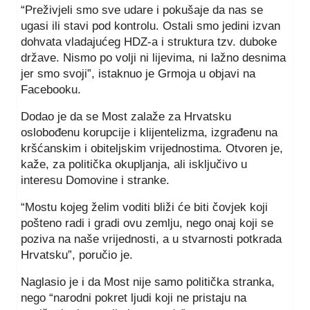
“Preživjeli smo sve udare i pokušaje da nas se
ugasi ili stavi pod kontrolu. Ostali smo jedini izvan
dohvata vladajućeg HDZ-a i struktura tzv. duboke
države. Nismo po volji ni lijevima, ni lažno desnima
jer smo svoji”, istaknuo je Grmoja u objavi na
Facebooku.
Dodao je da se Most zalaže za Hrvatsku
oslobođenu korupcije i klijentelizma, izgrađenu na
kršćanskim i obiteljskim vrijednostima. Otvoren je,
kaže, za politička okupljanja, ali isključivo u
interesu Domovine i stranke.
“Mostu kojeg želim voditi bliži će biti čovjek koji
pošteno radi i gradi ovu zemlju, nego onaj koji se
poziva na naše vrijednosti, a u stvarnosti potkrada
Hrvatsku”, poručio je.
Naglasio je i da Most nije samo politička stranka,
nego “narodni pokret ljudi koji ne pristaju na