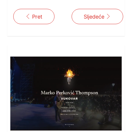
Pret
Sljedeće