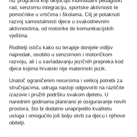
niz programa koji uključuju individualni pedagoški
rad, senzornu integraciju, sportske aktivnosti te
pomoćnike u vrtićima i školama. Cilj je potaknuti
razvoj samostalnosti djece u svakodnevnim
aktivnostima, od motorike do komunikacijskih
vještina.
Roditelji ističu kako su terapije donijele vidljiv
napredak, osobito u senzornom i motoričkom
razvoju, ali i u savladavanju jezičnih prepreka kod
djece kojima hrvatski nije materinski jezik.
Unatoč ograničenim resursima i velikoj potrebi za
stručnjacima, udruga nastoji odgovoriti na različite
izazove i pružiti podršku svakom djetetu. U
narednim godinama planirano je osiguravanje novih
prostora, što bi dodatno unaprijedilo kvalitetu
usluga i omogućilo još bolju skrb za djecu i njihove
obitelji.