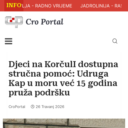
INFO
M ZDRAVLJA - RADNO VRIJEME
JADROLINIJA - RASPO
Djeci na KorčulI dostupna
stručna pomoć: Udruga
Kap u moru već 15 godina
pruža podršku
CroPortal
26 Travanj 2026