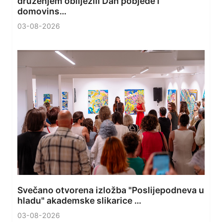
druženjem obilježili Dan pobjede i
domovins…
03-08-2026
Svečano otvorena izložba "Poslijepodneva u
hladu" akademske slikarice …
03-08-2026