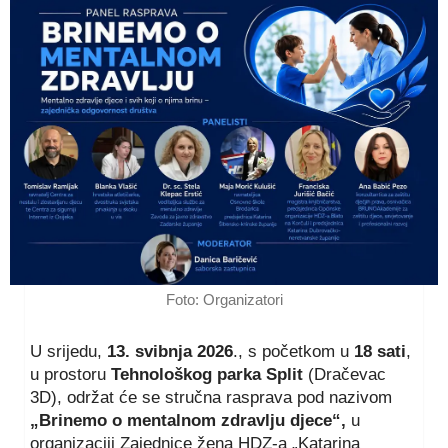
Foto: Organizatori
U srijedu,
13. svibnja 2026
., s početkom u
18 sati
,
u prostoru
Tehnološkog parka Split
(Dračevac
3D), održat će se stručna rasprava pod nazivom
„Brinemo o mentalnom zdravlju djece“,
u
organizaciji Zajednice žena HDZ-a „Katarina