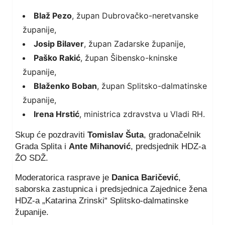
Blaž Pezo
, župan Dubrovačko-neretvanske
županije,
Josip Bilaver
, župan Zadarske županije,
Paško Rakić
, župan Šibensko-kninske
županije,
Blaženko Boban
, župan Splitsko-dalmatinske
županije,
Irena Hrstić
, ministrica zdravstva u Vladi RH.
Skup će pozdraviti
Tomislav Šuta
, gradonačelnik
Grada Splita i
Ante Mihanović
, predsjednik HDZ-a
ŽO SDŽ.
Moderatorica rasprave je
Danica Baričević
,
saborska zastupnica i predsjednica Zajednice žena
HDZ-a „Katarina Zrinski“ Splitsko-dalmatinske
županije.