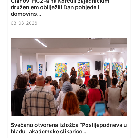
Članovi HČZ-a na Korčuli zajedničkim
druženjem obilježili Dan pobjede i
domovins…
03-08-2026
Svečano otvorena izložba "Poslijepodneva u
hladu" akademske slikarice …