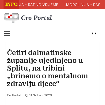
INFO
 ZDRAVLJA - RADNO VRIJEME
JADROLINIJA - RASPO
Četiri dalmatinske
županije ujedinjeno u
Splitu, na tribini
„brinemo o mentalnom
zdravlju djece“
CroPortal
11 Svibanj 2026