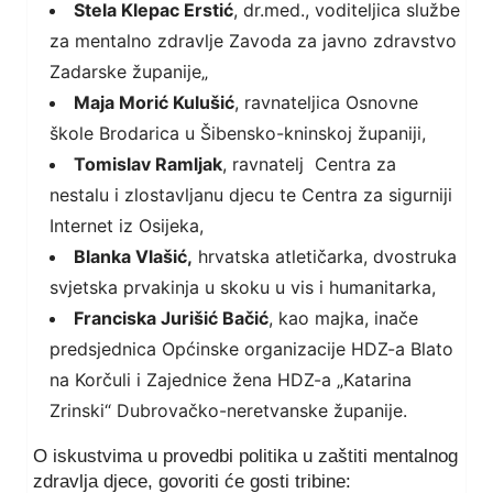
Stela Klepac Erstić
, dr.med., voditeljica službe
za mentalno zdravlje Zavoda za javno zdravstvo
Zadarske županije„
Maja Morić Kulušić
, ravnateljica Osnovne
škole Brodarica u Šibensko-kninskoj županiji,
Tomislav Ramljak
, ravnatelj Centra za
nestalu i zlostavljanu djecu te Centra za sigurniji
Internet iz Osijeka,
Blanka Vlašić,
hrvatska atletičarka, dvostruka
svjetska prvakinja u skoku u vis i humanitarka,
Franciska Jurišić Bačić
, kao majka, inače
predsjednica Općinske organizacije HDZ-a Blato
na Korčuli i Zajednice žena HDZ-a „Katarina
Zrinski“ Dubrovačko-neretvanske županije.
O iskustvima u provedbi politika u zaštiti mentalnog
zdravlja djece, govoriti će gosti tribine: